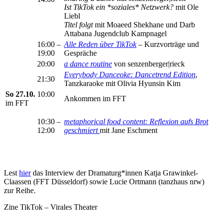
Ist TikTok ein *soziales* Netzwerk?
mit Ole
Liebl
Titel folgt
mit
Moaeed Shekhane und Darb
Attabana Jugendclub Kampnagel
16:00 –
Alle Reden über TikTok
– Kurzvorträge und
19:00
Gespräche
20:00
a dance routine
von senzenberger|rieck
Everybody Danceoke: Dancetrend Edition
,
21:30
Tanzkaraoke mit Olivia Hyunsin Kim
So 27.10.
10:00
Ankommen im FFT
im FFT
10:30 –
metaphorical food content: Reflexion aufs Brot
12:00
geschmiert
mit Jane Eschment
Lest
hier
das Interview der Dramaturg*innen Katja Grawinkel-
Claassen (FFT Düsseldorf) sowie Lucie Ortmann (tanzhaus nrw)
zur Reihe.
Zine TikTok – Virales Theater