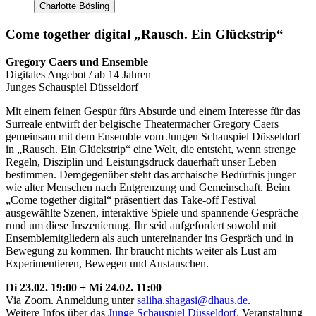
Charlotte Bösling
Come together digital
„Rausch. Ein Glückstrip“
Gregory Caers und Ensemble
Digitales Angebot / ab 14 Jahren
Junges Schauspiel Düsseldorf
Mit einem feinen Gespür fürs Absurde und einem Interesse für das
Surreale entwirft der belgische Theatermacher Gregory Caers
gemeinsam mit dem Ensemble vom Jungen Schauspiel Düsseldorf
in „Rausch. Ein Glückstrip“ eine Welt, die entsteht, wenn strenge
Regeln, Disziplin und Leistungsdruck dauerhaft unser Leben
bestimmen. Demgegenüber steht das archaische Bedürfnis junger
wie alter Menschen nach Entgrenzung und Gemeinschaft. Beim
„Come together digital“ präsentiert das Take-off Festival
ausgewählte Szenen, interaktive Spiele und spannende Gespräche
rund um diese Inszenierung. Ihr seid aufgefordert sowohl mit
Ensemblemitgliedern als auch untereinander ins Gespräch und in
Bewegung zu kommen. Ihr braucht nichts weiter als Lust am
Experimentieren, Bewegen und Austauschen.
Di
23.02. 19:00 +
Mi 24.02. 11:00
Via Zoom. Anmeldung unter
saliha.shagasi@dhaus.de
.
Weitere
Infos über das
Junge Schauspiel Düsseldorf.
Veranstaltung