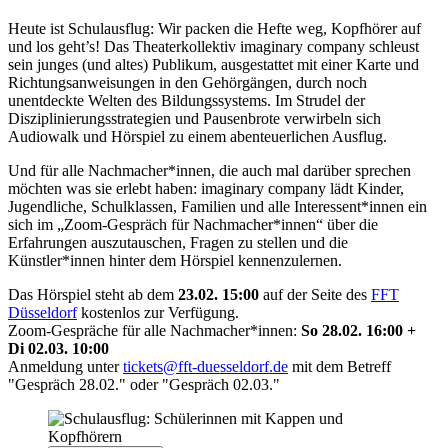
Heute ist Schulausflug: Wir packen die Hefte weg, Kopfhörer auf
und los geht’s!
Das Theaterkollektiv imaginary company schleust
sein junges (und altes) Publikum, ausgestattet mit einer Karte und
Richtungsanweisungen in den Gehörgängen, durch noch
unentdeckte Welten des Bildungssystems. Im Strudel der
Disziplinierungsstrategien und Pausenbrote verwirbeln sich
Audiowalk und Hörspiel zu einem abenteuerlichen Ausflug.
Und für alle Nachmacher*innen, die auch mal darüber sprechen
möchten was sie erlebt haben: imaginary company lädt Kinder,
Jugendliche, Schulklassen, Familien und alle Interessent*innen ein
sich im „Zoom-Gespräch für Nachmacher*innen“ über die
Erfahrungen auszutauschen, Fragen zu stellen und die
Künstler*innen hinter dem Hörspiel kennenzulernen.
Das Hörspiel steht ab dem
23.02. 15:00
auf der Seite des
FFT
Düsseldorf
kostenlos zur Verfügung.
Zoom-Gespräche für alle Nachmacher*innen:
So
28.02. 16:00
+
Di
02.03. 10:00
Anmeldung unter
tickets@fft-duesseldorf.de
mit dem Betreff
"Gespräch 28.02." oder "Gespräch 02.03."