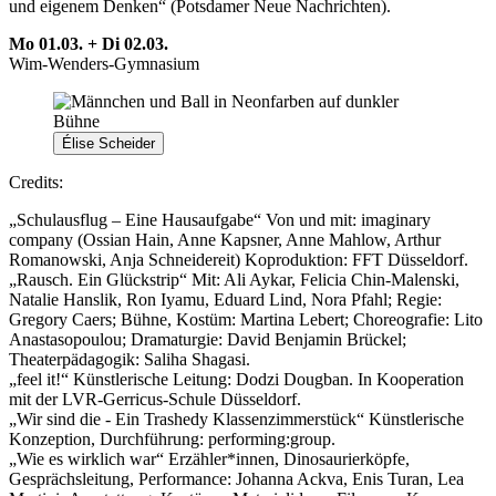
und eigenem Denken“ (Potsdamer Neue Nachrichten).
Mo 01.03. + Di 02.03.
Wim-Wenders-Gymnasium
Élise Scheider
Credits:
„Schulausflug – Eine Hausaufgabe“
Von und mit: imaginary
company (Ossian Hain, Anne Kapsner, Anne Mahlow, Arthur
Romanowski, Anja Schneidereit) Koproduktion: FFT Düsseldorf.
„Rausch. Ein Glückstrip“
Mit: Ali Aykar, Felicia Chin-Malenski,
Natalie Hanslik, Ron Iyamu, Eduard Lind, Nora Pfahl;
Regie:
Gregory Caers;
Bühne, Kostüm: Martina Lebert;
Choreografie: Lito
Anastasopoulou; Dramaturgie: David Benjamin Brückel;
Theaterpädagogik: Saliha Shagasi.
„feel it!“
Künstlerische Leitung: Dodzi Dougban. In Kooperation
mit der LVR-Gerricus-Schule Düsseldorf.
„Wir sind die - Ein Trashedy Klassenzimmerstück“ Künstlerische
Konzeption, Durchführung: performing:group.
„Wie es wirklich war“ Erzähler*innen, Dinosaurierköpfe,
Gesprächsleitung, Performance: Johanna Ackva, Enis Turan, Lea