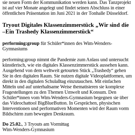
sie neuen Form der Kommunikation werden kann. Das Tanzprojekt
ist auf vier Monate angelegt und findet seinen Abschluss in einer
öffentlichen Präsentation im Juni 2021 in der Tonhalle Düsseldorf.
Tryout Digitales Klassenzimmerstück
„Wir sind die
–Ein Trashedy Klassenzimmerstück“
performing:group
für Schüler*innen des
Wim-Wenders-
Gymnasiums
performing:group nimmt die Pandemie zum Anlass und untersucht
künstlerisch, wie ein digitales Klassenzimmerstück aussehen kann.
Ausgehend von dem weltweit getourten Stück „Trashedy“ gehen
Sie in den digitalen Raum.
Sie nutzen digitale Videoplattformen
, um
direkt in den digitalen Schulalltag einzutauchen. M
it einfachen
Mitteln und auf unterhaltsame Weise thematisieren sie komplexe
Fragestellungen zu den Themen Umwelt und Konsum.
Den
Schüler*innen vom Wim-Wenders-Gymnasium
begegnen sie
über
das Videochattool BigBlueButton. In Gesprächen, physischen
Interventionen und performativen Momenten wird der Raum vorm
Bildschirm zum bewegten Denkraum.
Do 25.02.
,
3 Tryouts am Vormittag
Wim-Wenders-Gymnasium