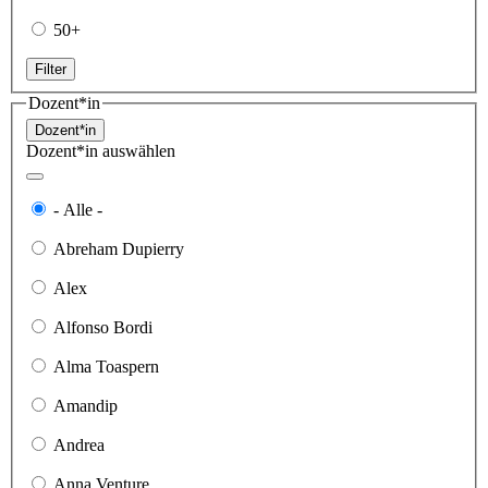
50+
Filter
Dozent*in
Dozent*in
Dozent*in auswählen
- Alle -
Abreham Dupierry
Alex
Alfonso Bordi
Alma Toaspern
Amandip
Andrea
Anna Venture