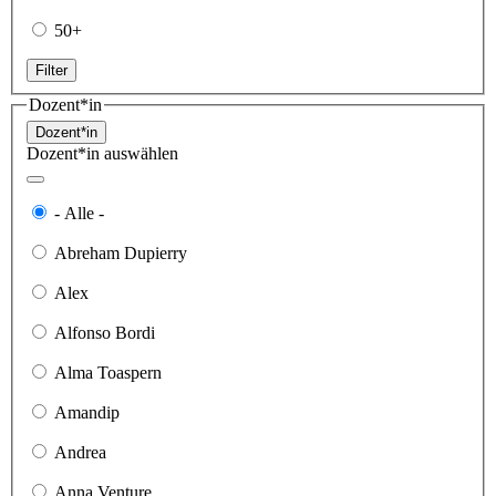
50+
Filter
Dozent*in
Dozent*in
Dozent*in auswählen
- Alle -
Abreham Dupierry
Alex
Alfonso Bordi
Alma Toaspern
Amandip
Andrea
Anna Venture