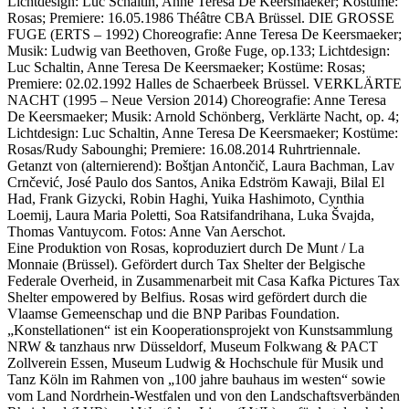
Lichtdesign: Luc Schaltin, Anne Teresa De Keersmaeker; Kostüme:
Rosas; Premiere: 16.05.1986 Théâtre CBA Brüssel. DIE GROSSE
FUGE (ERTS – 1992) Choreografie: Anne Teresa De Keersmaeker;
Musik: Ludwig van Beethoven, Große Fuge, op.133; Lichtdesign:
Luc Schaltin, Anne Teresa De Keersmaeker; Kostüme: Rosas;
Premiere: 02.02.1992 Halles de Schaerbeek Brüssel. VERKLÄRTE
NACHT (1995 – Neue Version 2014) Choreografie: Anne Teresa
De Keersmaeker; Musik: Arnold Schönberg, Verklärte Nacht, op. 4;
Lichtdesign: Luc Schaltin, Anne Teresa De Keersmaeker; Kostüme:
Rosas/Rudy Sabounghi; Premiere: 16.08.2014 Ruhrtriennale.
Getanzt von (alternierend): Boštjan Antončič, Laura Bachman, Lav
Crnčević, José Paulo dos Santos, Anika Edström Kawaji, Bilal El
Had, Frank Gizycki, Robin Haghi, Yuika Hashimoto, Cynthia
Loemij, Laura Maria Poletti, Soa Ratsifandrihana, Luka Švajda,
Thomas Vantuycom. Fotos: Anne Van Aerschot.
Eine Produktion von Rosas, koproduziert durch De Munt / La
Monnaie (Brüssel). Gefördert durch Tax Shelter der Belgische
Federale Overheid, in Zusammenarbeit mit Casa Kafka Pictures Tax
Shelter empowered by Belfius. Rosas wird gefördert durch die
Vlaamse Gemeenschap und die BNP Paribas Foundation.
„Konstellationen“ ist ein Kooperationsprojekt von Kunstsammlung
NRW & tanzhaus nrw Düsseldorf, Museum Folkwang & PACT
Zollverein Essen, Museum Ludwig & Hochschule für Musik und
Tanz Köln im Rahmen von „100 jahre bauhaus im westen“ sowie
vom Land Nordrhein-Westfalen und von den Landschaftsverbänden