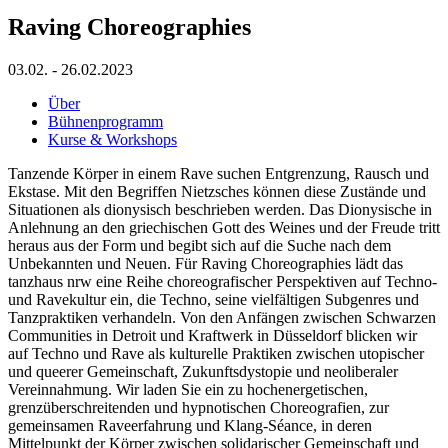
Raving Choreographies
03.02. - 26.02.2023
Über
Bühnenprogramm
Kurse & Workshops
Tanzende Körper in einem Rave suchen Entgrenzung, Rausch und
Ekstase. Mit den Begriffen Nietzsches können diese Zustände und
Situationen als dionysisch beschrieben werden. Das Dionysische in
Anlehnung an den griechischen Gott des Weines und der Freude tritt
heraus aus der Form und begibt sich auf die Suche nach dem
Unbekannten und Neuen. Für Raving Choreographies lädt das
tanzhaus nrw eine Reihe choreografischer Perspektiven auf Techno-
und Ravekultur ein, die Techno, seine vielfältigen Subgenres und
Tanzpraktiken verhandeln. Von den Anfängen zwischen Schwarzen
Communities in Detroit und Kraftwerk in Düsseldorf blicken wir
auf Techno und Rave als kulturelle Praktiken zwischen utopischer
und queerer Gemeinschaft, Zukunftsdystopie und neoliberaler
Vereinnahmung. Wir laden Sie ein zu hochenergetischen,
grenzüberschreitenden und hypnotischen Choreografien, zur
gemeinsamen Raveerfahrung und Klang-Séance, in deren
Mittelpunkt der Körper zwischen solidarischer Gemeinschaft und