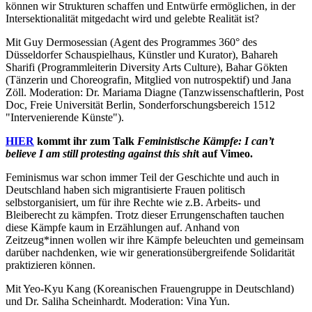
können wir Strukturen schaffen und Entwürfe ermöglichen, in der
Intersektionalität mitgedacht wird und gelebte Realität ist?
Mit Guy Dermosessian (Agent des Programmes 360° des
Düsseldorfer Schauspielhaus, Künstler und Kurator), Bahareh
Sharifi (Programmleiterin Diversity Arts Culture), Bahar Gökten
(Tänzerin und Choreografin, Mitglied von nutrospektif) und Jana
Zöll. Moderation: Dr. Mariama Diagne (Tanzwissenschaftlerin, Post
Doc, Freie Universität Berlin, Sonderforschungsbereich 1512
"Intervenierende Künste").
HIER
kommt ihr zum Talk
Feministische Kämpfe: I can’t
believe I am still protesting against this shi
t auf Vimeo.
Feminismus war schon immer Teil der Geschichte und auch in
Deutschland haben sich migrantisierte Frauen politisch
selbstorganisiert, um für ihre Rechte wie z.B. Arbeits- und
Bleiberecht zu kämpfen. Trotz dieser Errungenschaften tauchen
diese Kämpfe kaum in Erzählungen auf. Anhand von
Zeitzeug*innen wollen wir ihre Kämpfe beleuchten und gemeinsam
darüber nachdenken, wie wir generationsübergreifende Solidarität
praktizieren können.
Mit Yeo-Kyu Kang (Koreanischen Frauengruppe in Deutschland)
und Dr. Saliha Scheinhardt. Moderation: Vina Yun.