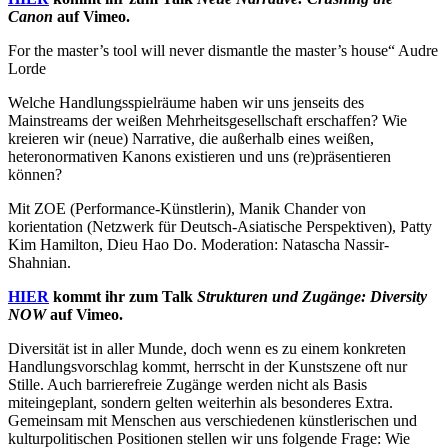
Canon
auf Vimeo.
For the master’s tool will never dismantle the master’s house“ Audre
Lorde
Welche Handlungsspielräume haben wir uns jenseits des
Mainstreams der weißen Mehrheitsgesellschaft erschaffen? Wie
kreieren wir (neue) Narrative, die außerhalb eines weißen,
heteronormativen Kanons existieren und uns (re)präsentieren
können?
Mit ZOE (Performance-Künstlerin), Manik Chander von
korientation (Netzwerk für Deutsch-Asiatische Perspektiven), Patty
Kim Hamilton, Dieu Hao Do. Moderation: Natascha Nassir-
Shahnian.
HIER
kommt ihr zum Talk
Strukturen und Zugänge: Diversity
NOW
auf Vimeo.
Diversität ist in aller Munde, doch wenn es zu einem konkreten
Handlungsvorschlag kommt, herrscht in der Kunstszene oft nur
Stille. Auch barrierefreie Zugänge werden nicht als Basis
miteingeplant, sondern gelten weiterhin als besonderes Extra.
Gemeinsam mit Menschen aus verschiedenen künstlerischen und
kulturpolitischen Positionen stellen wir uns folgende Frage: Wie