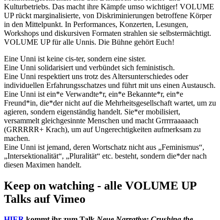
Kulturbetriebs. Das macht ihre Kämpfe umso wichtiger! VOLUME
UP rückt marginalisierte, von Diskriminierungen betroffene Körper
in den Mittelpunkt. In Performances, Konzerten, Lesungen,
Workshops und diskursiven Formaten strahlen sie selbstermächtigt.
VOLUME UP für alle Unnis. Die Bühne gehört Euch!
Eine Unni ist keine cis-ter, sondern eine sister.
Eine Unni solidarisiert und verbündet sich feministisch.
Eine Unni respektiert uns trotz des Altersunterschiedes oder
individuellen Erfahrungsschatzes und führt mit uns einen Austausch.
Eine Unni ist ein*e Verwandte*r, ein*e Bekannte*r, ein*e
Freund*in, die*der nicht auf die Mehrheitsgesellschaft wartet, um zu
agieren, sondern eigenständig handelt. Sie*er mobilisiert,
versammelt gleichgesinnte Menschen und macht Grrrrraaaaach
(GRRRRR+ Krach), um auf Ungerechtigkeiten aufmerksam zu
machen.
Eine Unni ist jemand, deren Wortschatz nicht aus „Feminismus“,
„Intersektionalität“, „Pluralität“ etc. besteht, sondern die*der nach
diesen Maximen handelt.
Keep on watching - alle VOLUME UP
Talks auf Vimeo
HIER
kommt ihr zum Talk
Neue Narrative: Crushing the