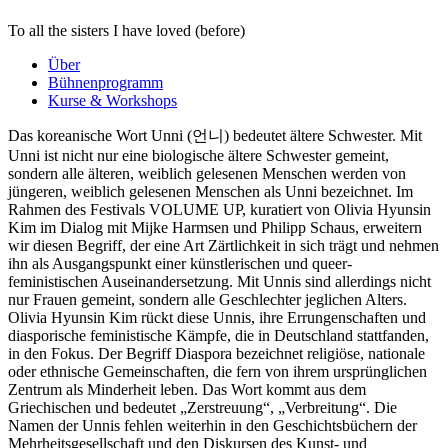
To all the sisters I have loved (before)
Über
Bühnenprogramm
Kurse & Workshops
Das koreanische Wort Unni (언니) bedeutet ältere Schwester. Mit
Unni ist nicht nur eine biologische ältere Schwester gemeint,
sondern alle älteren, weiblich gelesenen Menschen werden von
jüngeren, weiblich gelesenen Menschen als Unni bezeichnet. Im
Rahmen des Festivals VOLUME UP, kuratiert von Olivia Hyunsin
Kim im Dialog mit Mijke Harmsen und Philipp Schaus, erweitern
wir diesen Begriff, der eine Art Zärtlichkeit in sich trägt und nehmen
ihn als Ausgangspunkt einer künstlerischen und queer-
feministischen Auseinandersetzung. Mit Unnis sind allerdings nicht
nur Frauen gemeint, sondern alle Geschlechter jeglichen Alters.
Olivia Hyunsin Kim rückt diese Unnis, ihre Errungenschaften und
diasporische feministische Kämpfe, die in Deutschland stattfanden,
in den Fokus. Der Begriff Diaspora bezeichnet religiöse, nationale
oder ethnische Gemeinschaften, die fern von ihrem ursprünglichen
Zentrum als Minderheit leben. Das Wort kommt aus dem
Griechischen und bedeutet „Zerstreuung“, „Verbreitung“. Die
Namen der Unnis fehlen weiterhin in den Geschichtsbüchern der
Mehrheitsgesellschaft und den Diskursen des Kunst- und