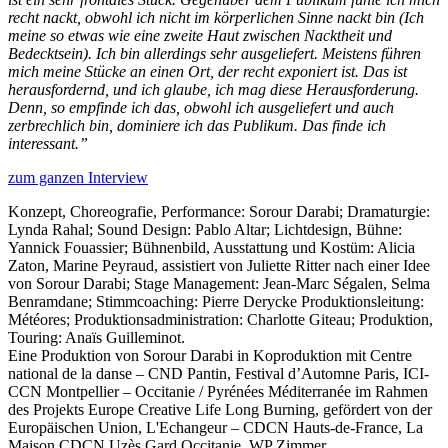
recht nackt, obwohl ich nicht im körperlichen Sinne nackt bin (Ich
meine so etwas wie eine zweite Haut zwischen Nacktheit und
Bedecktsein). Ich bin allerdings sehr ausgeliefert. Meistens führen
mich meine Stücke an einen Ort, der recht exponiert ist. Das ist
herausfordernd, und ich glaube, ich mag diese Herausforderung.
Denn, so empfinde ich das, obwohl ich ausgeliefert und auch
zerbrechlich bin, dominiere ich das Publikum. Das finde ich
interessant.”
zum ganzen Interview
Konzept, Choreografie, Performance: Sorour Darabi; Dramaturgie:
Lynda Rahal; Sound Design: Pablo Altar; Lichtdesign, Bühne:
Yannick Fouassier; Bühnenbild, Ausstattung und Kostüm: Alicia
Zaton, Marine Peyraud, assistiert von Juliette Ritter nach einer Idee
von Sorour Darabi; Stage Management: Jean-Marc Ségalen, Selma
Benramdane; Stimmcoaching: Pierre Derycke Produktionsleitung:
Météores; Produktionsadministration: Charlotte Giteau; Produktion,
Touring: Anaïs Guilleminot.
Eine Produktion von Sorour Darabi in Koproduktion mit Centre
national de la danse – CND Pantin, Festival d’Automne Paris, ICI-
CCN Montpellier – Occitanie / Pyrénées Méditerranée im Rahmen
des Projekts Europe Creative Life Long Burning, gefördert von der
Europäischen Union, L'Echangeur – CDCN Hauts-de-France, La
Maison CDCN Uzès Gard Occitanie, WP Zimmer,