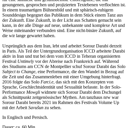
gesungenen, gesprochen und projizierten Textebenen verflochten ist.
In einem traumartigen Bühnenbild und mit sphärisch-ruhigem
Sounddesign begegnet das Publikum in dem Stück einem Tanz aus
der Zukunft. Eine Zukunft, in der Licht aus Schatten gemacht sein
kann, in der alle Dinge auf neue, unbekannte und komplexe Art und
Weise miteinander verbunden sind. Eine nicht-binäre Zukunft, auf
die wir lange gewartet haben.
Ursprünglich
aus dem Iran, lebt und arbeitet Sorour Darabi derzeit
in Paris. Als Teil der Untergrundorganisation ICCD arbeitete Darabi
aktiv in Iran und trat bei dem vom ICCD in Teheran organisierten
Festival
Untimely
vor der Abreise nach Frankreich auf. Während
des Studiums am CCN de Montpellier schuf Sorour Darabi das Solo
Subject to Change
, eine Performance, die den Wandel in Bezug auf
die Zeit und das Zusammenleben mit einer Umgebung hinterfragt.
2016 folgte das Solo
Farci.e
, das sich mit den Konzepten von
Sprache, Geschlechtsidentität und Sexualität befasste. In der Solo-
Performance
Mowgli
widmete sich Sorour Darabi dem Dschungel
als Schnittpunkt zeitgenössischer Mythen. Am tanzhaus nrw war
Sorour Darabi bereits 2021 im Rahmen des Festivals Volume Up
mit der Arbeit
Savušun
zu sehen.
In Englisch und Persisch.
Dauer: ca. 60 Min.