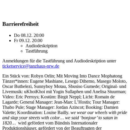
Barrierefreiheit
Do 08.12. 20:00
Fr 09.12. 20:00
Audiodeskription
Tastführung
Anmeldungen für die Tastführung und Audiodeskription unter
ticketservice@tanzhaus-nrw.de
Ein Stück von: Robyn Orlin; Mit Moving Into Dance Mophatong
Tänzer*innen: Eugene Mashiane, Lesego Dihemo, Masego Moloto,
Oscar Buthelezi, Sunnyboy Motau, Sbusiso Gumede; Original- und
Livemusik: uKhoiKhoi mit Yogin Sullaphen und Anelisa Stuurman;
Video: Eric Perroys; Kostüm: Birgit Neppl; Licht: Romain de
Lagarde; General Manager: Jean-Marc L’Hostis; Tour Manager:
Thabo Pule; Stage Manager: Jordan Azincot; Booking: Damien
Valette; Koordination: Louise Bailly.
we wear our wheels with pride
and slap your streets with color… we said ‘bonjour’ to satan in
1820…
wird gefördert vom Bündnis Internationaler
Produktionshäuser, gefördert von der Beauftragten der