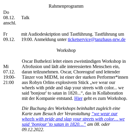
Rahmenprogramm
Do
08.12.
Talk
anschl.
Fr
mit Audiodeskription und Tastführung. Tastführung um
09.12.
19:00. Anmeldung unter
ticketservice@tanzhaus-nrw.de
Workshop
Oscar Buthelezi leitet einen zweistündigen Workshop in
Mi
Afrofusion und lädt alle interessierten Menschen ein,
07.12.
daran teilzunehmen. Oscar, Choreograf und leitender
19:00-
Tänzer von MIDM, ist einer der starken Performer*innen
21:00
aus Robyn Orlins explosivem Stück „we wear our
wheels with pride and slap your streets with color... we
said 'bonjour' to satan in 1820...“, das in Kollaboration
mit der Kompanie entstand.
Hier
geht es zum Workshop.
Die Buchung des Workshops beinhaltet zugleich eine
Karte zum Besuch der Veranstaltung
“
we wear our
wheels with pride and slap your streets with color… we
said ‘bonjour’ to satan in 1820…”
am 08. oder
09.12.2022.