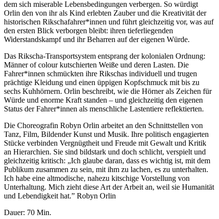
dem sich miserable Lebensbedingungen verbergen. So würdigt
Orlin den von ihr als Kind erlebten Zauber und die Kreativität der
historischen Rikschafahrer*innen und führt gleichzeitig vor, was auf
den ersten Blick verborgen bleibt: ihren tieferliegenden
Widerstandskampf und ihr Beharren auf der eigenen Würde.
Das Rikscha-Transportsystem entsprang der kolonialen Ordnung:
Männer of colour kutschierten Weiße und deren Lasten. Die
Fahrer*innen schmückten ihre Rikschas individuell und trugen
prächtige Kleidung und einen üppigen Kopfschmuck mit bis zu
sechs Kuhhörnern. Orlin beschreibt, wie die Hörner als Zeichen für
Würde und enorme Kraft standen – und gleichzeitig den eigenen
Status der Fahrer*innen als menschliche Lastentiere reflektierten.
Die Choreografin Robyn Orlin arbeitet an den Schnittstellen von
Tanz, Film, Bildender Kunst und Musik. Ihre politisch engagierten
Stücke verbinden Vergnügtheit und Freude mit Gewalt und Kritik
an Hierarchien. Sie sind bildstark und doch schlicht, verspielt und
gleichzeitig kritisch: „Ich glaube daran, dass es wichtig ist, mit dem
Publikum zusammen zu sein, mit ihm zu lachen, es zu unterhalten.
Ich habe eine altmodische, nahezu kitschige Vorstellung von
Unterhaltung. Mich zieht diese Art der Arbeit an, weil sie Humanität
und Lebendigkeit hat.” Robyn Orlin
Dauer: 70 Min.