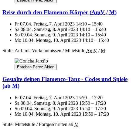
Esteban Perez Abion
Reise durch den Flamenco-Körper
(
AmV
/
M
)
Fr 07.04.
Freitag, 7. April 2023
14:10
–
15:40
Sa 08.04.
Samstag, 8. April 2023
14:10
–
15:40
So 09.04.
Sonntag, 9. April 2023
14:10
–
15:40
Mo 10.04.
Montag, 10. April 2023
14:10
–
15:40
Stufe: Anf. mit Vorkenntnissen / Mittelstufe
AmV
/
M
Esteban Perez Abion
Gestalte deinen Flamenco-Tanz - Codes und Spiele
(ab
M
)
Fr 07.04.
Freitag, 7. April 2023
15:50
–
17:20
Sa 08.04.
Samstag, 8. April 2023
15:50
–
17:20
So 09.04.
Sonntag, 9. April 2023
15:50
–
17:20
Mo 10.04.
Montag, 10. April 2023
15:50
–
17:20
Stufe: Mittelstufe / Fortgeschritten
ab
M