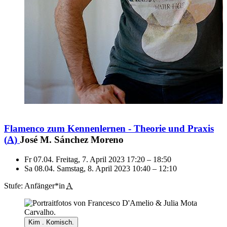
Flamenco zum Kennenlernen - Theorie und Praxis
(
A
)
José M. Sánchez Moreno
Fr 07.04.
Freitag, 7. April 2023
17:20
–
18:50
Sa 08.04.
Samstag, 8. April 2023
10:40
–
12:10
Stufe: Anfänger*in
A
Kim . Komisch.