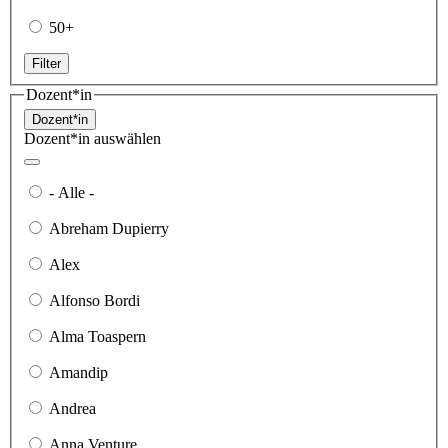
50+
Filter
Dozent*in
Dozent*in
Dozent*in auswählen
- Alle -
Abreham Dupierry
Alex
Alfonso Bordi
Alma Toaspern
Amandip
Andrea
Anna Venture