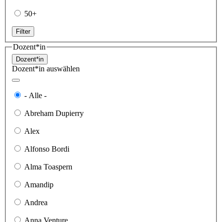
50+
Filter
Dozent*in
Dozent*in
Dozent*in auswählen
- Alle -
Abreham Dupierry
Alex
Alfonso Bordi
Alma Toaspern
Amandip
Andrea
Anna Venture