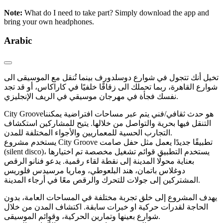
Note:
What do I need to take part? Simply download the app and
bring your own headphones.
Arabic
تخيل أنك تتجول في شوارع دوسلدورف بينما تُنقل مع الموسيقى الى
شوارع القاهرة، ربما تحملك الى زقاقًا خلفيًا في كاراكاس، أو قد تجد
نفسك فجأة في مهرجان موسيقي في الريف الإنجليزي.
City Grooveهو حدث ثقافي/فني يتم عبر مساحات افتراضية يمكننا
التنقل فيها بحرية والتواصل من خلالها. يتيح للمشاركين استكشاف
التجارب الحسية للمعماريين والأجواء المختلفة للمدن.
يستخدم مشروع City Groove تطبيقًا جديدًا يعمل مثل حفل صامت
(silent disco)، يستخدم التطبيق قوائم تشغيل مخصصة تم اختيارها
بعناية محولًا المدينة إلى نقطة لقاء رقمية. يدعو فنانو الرقص
دوغلاس باتمان، هند البلعوطي، وماريا مرسيدس فلوريس
المشتركين إلى جولات للتحرك والرقص معًا في أرجاء المدينة.
يهدف المشروع إلى خلق تجربة مختلفة في المساحات العامة، بدون
الحاجة لقدرات حركية او خبرات سابقة. اكتشاف المدن من خلال
شوارع بعينها وتمارين الحركية، وقوائم الموسيقى.