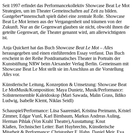
Seit 1997 erfindet das Performancekollektiv Showcase Beat Le Mot
Strategien, um im Theater Gemeinschaften auf Zeit zu bilden.
Gastgeber*innenschaft spielt dabei eine zentrale Rolle. Showcase
Beat Le Mot lernen aus der Vergangenheit und träumen von der
Zukunft. Nur an die Gegenwart glauben sie nicht, obwohl ihnen die
geteilte Gegenwart, die Theater genannt wird, am allerwichtigsten
ist.
Anja Quickert hat das Buch
Showcase Beat Le Mot – Alles
herausgegeben und einen einführenden Essay verfasst. Das Buch
erscheint in der Reihe Postdramatisches Theater in Portraits der
Kunststiftung NRW beim Alexander Verlag Berlin. Gemeinsam mit
Showcase Beat Le Mot stellt sie im Anschluss an die Vorstellung
Alles
vor.
Künstlerische Leitung, Konzeption & Umsetzung: Showcase Beat
Le Mot
Musik/Komposition: Maya Dunietz,
Musik/Performance:
Solistenensemble Kaleidoskop (Mari Sawada, Malin Grass, Ildiko
Ludwig, Isabelle Klemt, Niklas Seidl)
Schauspiel/Performance: Liisa Saaremäel, Kristina Preimann, Kristel
Zimmer, Edgar Vunš, Karl Birnbaum, Markus Andreas Auling,
Herman Pihlak (Von Krahl Theatre),
Ausstattung: Knut
Klaßen,
Technischer Leiter: Bart Huybrechts,
Künstlerische
Mitarbeit & Performance:
Christopher F. Hahn, Daniel Meir, Eva