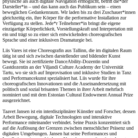
physische als auch digitale Navigation ermöglicht, betritt die*der
Darsteller*in – und das kann auch das Publikum sein – einen
beweglichen Gedankenraum. Wir laden bis zu drei Zuschauer*innen
gleichzeitig ein, ihre Körper für die performative Installation zur
Verfügung zu stellen. Jede*r Teilnehmer*in bringt die eigene
einzigartige Körperlichkeit, Vorstellungskraft und Interpretation mit
ein und trägt so zu einer sich entwickelnden choreografischen
Sprache und einer inklusiven Dramaturgie bei.
Liis Vares ist eine Choreografin aus Tallinn, die im digitalen Raum
tätig ist und sich zwischen darstellender und bildender Kunst
bewegt. Sie ist zertifizierte DanceAbility-Dozentin und
Gastdozentin an der Viljandi Culture Academy der Universität
Tartu, wo sie sich auf Improvisation und inklusive Studien in Tanz
und Performancekunst spezialisiert hat. Liis wurde für ihre
choreografischen Innovationen und die Auseinandersetzung mit
politisch und sozial brisanten Themen in ihrer Arbeit mehrfach
nominiert und mit dem Estonian Cultural Endowment Annual Prize
ausgezeichnet.
Taavet Jansen ist ein interdisziplinärer Künstler und Forscher, dessen
Arbeit Bewegung, digitale Technologien und interaktive
Performance miteinander verbindet. Seine Praxis konzentriert sich
auf die Auflösung der Grenzen zwischen menschlicher Präsenz und
digitalen Umgebungen. Jansen hat seine Performances und