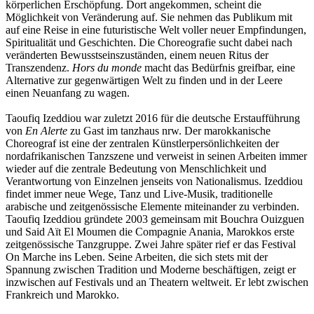
körperlichen Erschöpfung. Dort angekommen, scheint die
Möglichkeit von Veränderung auf. Sie nehmen das Publikum mit
auf eine Reise in eine futuristische Welt voller neuer Empfindungen,
Spiritualität und Geschichten. Die Choreografie sucht dabei nach
veränderten Bewusstseinszuständen, einem neuen Ritus der
Transzendenz.
Hors du monde
macht das Bedürfnis greifbar, eine
Alternative zur gegenwärtigen Welt zu finden und in der Leere
einen Neuanfang zu wagen.
Taoufiq Izeddiou war zuletzt 2016 für die deutsche Erstaufführung
von
En Alerte
zu Gast im tanzhaus nrw. Der marokkanische
Choreograf ist eine der zentralen Künstlerpersönlichkeiten der
nordafrikanischen Tanzszene und verweist in seinen Arbeiten immer
wieder auf die zentrale Bedeutung von Menschlichkeit und
Verantwortung von Einzelnen jenseits von Nationalismus. Izeddiou
findet immer neue Wege, Tanz und Live-Musik, traditionelle
arabische und zeitgenössische Elemente miteinander zu verbinden.
Taoufiq Izeddiou gründete 2003 gemeinsam mit Bouchra Ouizguen
und Said Aït El Moumen die Compagnie Anania, Marokkos erste
zeitgenössische Tanzgruppe. Zwei Jahre später rief er das Festival
On Marche ins Leben. Seine Arbeiten, die sich stets mit der
Spannung zwischen Tradition und Moderne beschäftigen, zeigt er
inzwischen auf Festivals und an Theatern weltweit. Er lebt zwischen
Frankreich und Marokko.