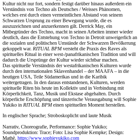
Kultur nicht nur fort, sondern festigt darüber hinaus außerdem ein
Verständnis von Techno als Deutsches / Weisses Phänomen,
welches erst durch einen vermeintlichen Abstand von seinem
Schwarzen Ursprung zu einer Bewegung wurde, die es
auszuzeichnen und anzuerkennen gilt. Derrick May, ein
Mitbegründer des Techno, macht in seinen Arbeiten immer wieder
deutlich, dass die Entstehung von Techno in Detroit unweigerlich an
die sozialen und politischen Umstände der Schwarzen Bevölkerung
gekoppelt war.
RITUAL BPM
versteht die Praxis des Raves als
spirituelles Ritual in einer west-/panafrikanischen Tradition und will
dadurch die Ursprünge der Kultur wieder sichtbar machen.
Das spirituelle Verständnis der westafrikanischen Kulturen wurde
durch den internationalen Sklavenhandel – der MAAFA – in die
heutigen USA, Teile Südamerikas und in die Karibik
weitergetragen. In den daraus entstandenen, Kulturen, werden
spirituelle Riten bis heute im Kollektiv und in Verbindung mit
Körperlichkeit, Tanz, Musik und Ekstase abgehalten. Durch
körperliche Erschöpfung und tänzerische Verausgabung will Sophie
Yukiko in
RITUAL BPM
einen spirituellen Moment herstellen.
In englischer Sprache; Stroboskoplicht und laute Musik
Narrativ, Choreografie, Performance: Sophie Yukiko;
Soundproduktion: Trace; Foto: Lisa Sophie Kempke; Design:
Mathè.
https://www.sophieyukiko.com