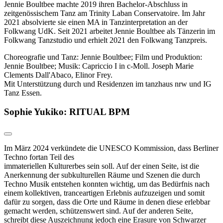
Jennie Boultbee machte 2019 ihren Bachelor-Abschluss in
zeitgenössischem Tanz am Trinity Laban Conservatoire. Im Jahr
2021 absolvierte sie einen MA in Tanzinterpretation an der
Folkwang UdK. Seit 2021 arbeitet Jennie Boultbee als Tänzerin im
Folkwang Tanzstudio und erhielt 2021 den Folkwang Tanzpreis.
Choreografie und Tanz: Jennie Boultbee; Film und Produktion:
Jennie Boultbee; Musik: Capriccio I in c-Moll. Joseph Marie
Clements Dall'Abaco, Elinor Frey.
Mit Unterstützung durch und Residenzen im tanzhaus nrw und IG
Tanz Essen.
Sophie Yukiko: RITUAL BPM
Im März 2024 verkündete die UNESCO Kommission, dass Berliner
Techno fortan Teil des
immateriellen Kulturerbes sein soll. Auf der einen Seite, ist die
Anerkennung der subkulturellen Räume und Szenen die durch
Techno Musik entstehen konnten wichtig, um das Bedürfnis nach
einem kollektiven, tranceartigen Erlebnis aufzuzeigen und somit
dafür zu sorgen, dass die Orte und Räume in denen diese erlebbar
gemacht werden, schützenswert sind. Auf der anderen Seite,
schreibt diese Auszeichnung jedoch eine Erasure von Schwarzer