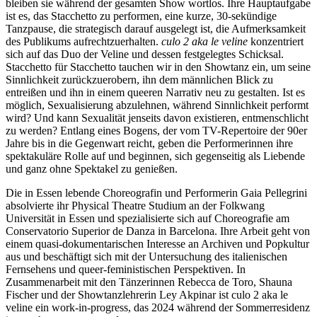
bleiben sie während der gesamten Show wortlos. Ihre Hauptaufgabe
ist es, das Stacchetto zu performen, eine kurze, 30-sekündige
Tanzpause, die strategisch darauf ausgelegt ist, die Aufmerksamkeit
des Publikums aufrechtzuerhalten.
culo 2 aka le veline
konzentriert
sich auf das Duo der Veline und dessen festgelegtes Schicksal.
Stacchetto für Stacchetto tauchen wir in den Showtanz ein, um seine
Sinnlichkeit zurückzuerobern, ihn dem männlichen Blick zu
entreißen und ihn in einem queeren Narrativ neu zu gestalten. Ist es
möglich, Sexualisierung abzulehnen, während Sinnlichkeit performt
wird? Und kann Sexualität jenseits davon existieren, entmenschlicht
zu werden? Entlang eines Bogens, der vom TV-Repertoire der 90er
Jahre bis in die Gegenwart reicht, geben die Performerinnen ihre
spektakuläre Rolle auf und beginnen, sich gegenseitig als Liebende
und ganz ohne Spektakel zu genießen.
Die in Essen lebende Choreografin und Performerin Gaia Pellegrini
absolvierte ihr Physical Theatre Studium an der Folkwang
Universität in Essen und spezialisierte sich auf Choreografie am
Conservatorio Superior de Danza in Barcelona. Ihre Arbeit geht von
einem quasi-dokumentarischen Interesse an Archiven und Popkultur
aus und beschäftigt sich mit der Untersuchung des italienischen
Fernsehens und queer-feministischen Perspektiven. In
Zusammenarbeit mit den Tänzerinnen Rebecca de Toro, Shauna
Fischer und der Showtanzlehrerin Ley Akpinar ist culo 2 aka le
veline ein work-in-progress, das 2024 während der Sommerresidenz