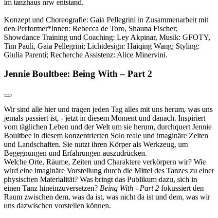
im tanzhaus nrw entstand.
Konzept und Choreografie: Gaia Pellegrini in Zusammenarbeit mit
den Performer*innen: Rebecca de Toro, Shauna Fischer;
Showdance Training und Coaching: Ley Akpinar, Musik: GFOTY,
Tim Pauli, Gaia Pellegrini; Lichtdesign:
Haiqing Wang;
Styling:
Giulia Parenti; Recherche Assistenz: Alice Minervini.
Jennie Boultbee: Being With – Part 2
Wir sind alle hier und tragen jeden Tag alles mit uns herum, was uns
jemals passiert ist, - jetzt in diesem Moment und danach. Inspiriert
vom täglichen Leben und der Welt um sie herum, durchquert Jennie
Boultbee in diesem konzentrierten Solo reale und imaginäre Zeiten
und Landschaften. Sie nutzt ihren Körper als Werkzeug, um
Begegnungen und Erfahrungen auszudrücken.
Welche Orte, Räume, Zeiten und Charaktere verkörpern wir? Wie
wird eine imaginäre Vorstellung durch die Mittel des Tanzes zu einer
physischen Materialität? Was bringt das Publikum dazu, sich in
einen Tanz hineinzuversetzen?
Being With - Part 2
fokussiert den
Raum zwischen dem, was da ist, was nicht da ist und dem, was wir
uns dazwischen vorstellen können.