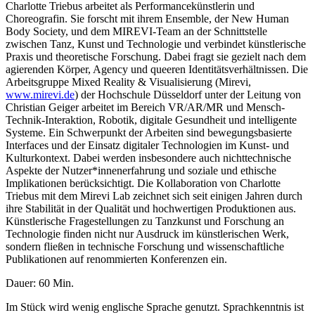
Charlotte Triebus arbeitet als Performancekünstlerin und
Choreografin. Sie forscht mit ihrem Ensemble, der New Human
Body Society, und dem MIREVI-Team an der Schnittstelle
zwischen Tanz, Kunst und Technologie und verbindet künstlerische
Praxis und theoretische Forschung. Dabei fragt sie gezielt nach dem
agierenden Körper, Agency und queeren Identitätsverhältnissen. Die
Arbeitsgruppe Mixed Reality & Visualisierung (Mirevi,
www.mirevi.de
) der Hochschule Düsseldorf unter der Leitung von
Christian Geiger arbeitet im Bereich VR/AR/MR und Mensch-
Technik-Interaktion, Robotik, digitale Gesundheit und intelligente
Systeme. Ein Schwerpunkt der Arbeiten sind bewegungsbasierte
Interfaces und der Einsatz digitaler Technologien im Kunst- und
Kulturkontext. Dabei werden insbesondere auch nichttechnische
Aspekte der Nutzer*innenerfahrung und soziale und ethische
Implikationen berücksichtigt. Die Kollaboration von Charlotte
Triebus mit dem Mirevi Lab zeichnet sich seit einigen Jahren durch
ihre Stabilität in der Qualität und hochwertigen Produktionen aus.
Künstlerische Fragestellungen zu Tanzkunst und Forschung an
Technologie finden nicht nur Ausdruck im künstlerischen Werk,
sondern fließen in technische Forschung und wissenschaftliche
Publikationen auf renommierten Konferenzen ein.
Dauer: 60 Min.
Im Stück wird wenig englische Sprache genutzt. Sprachkenntnis ist