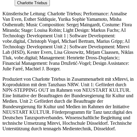
Charlotte Triebus
Künstlerische Leitung: Charlotte Triebus; Performance: Annalise
Van Even, Esther Siddiquie, Yurika Sophie Yamamoto, Misha
Osthenrath; Music Composition: Sergej Maingardt, Costume: Flora
Miranda; Stage: Louisa Robin; Light Design: Markus Fuchs; AI
Technology Development Unit 1 | Software Development:
vobe.digital, Christoph Vogel, Michael Bertram, Marius Gripp; AI
Technology Development Unit 2 | Software Development: Mirevi
Lab (HSD), Kester Evers, Lisa Glosowitz, Mirjam Claassen, Niklas
Tluk, vobe.digital; Management: Henriette Dross-Duplancic;
Financial Management: Ivana Družetić-Vogel; Design Assistance:
Julie Farré, Machiel J. Borger.
Produziert von Charlotte Triebus in Zusammenarbeit mit xMirevi, in
Koproduktion mit dem Tanzhaus NRW. Unit 1: Gefördert durch
NPN-STEPPING OUT im Rahmen von NEUSTART KULTUR.
Eine Initiative der Beauftragten der Bundesregierung für Kultur und
Medien. Unit 2: Gefördert durch die Beauftragte der
Bundesregierung für Kultur und Medien im Rahmen der Initiative
NEUSTART KULTUR. Förderprogramm für Tanz tanz:digital des
Deutschen Tanzsportverbandes.
Wissenschaftliche Begleitung und
technische Umsetzung Mirevi, Hochschule Düsseldorf. Technische
Unterstützung durch tennagels Medientechnik, Düsseldorf.