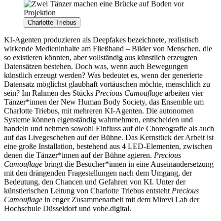
Charlotte Triebus
KI-Agenten produzieren als Deepfakes bezeichnete, realistisch
wirkende Medieninhalte am Fließband – Bilder von Menschen, die
so existieren könnten, aber vollständig aus künstlich erzeugten
Datensätzen bestehen. Doch was, wenn auch Bewegungen
künstlich erzeugt werden? Was bedeutet es, wenn der generierte
Datensatz möglichst glaubhaft vortäuschen möchte, menschlich zu
sein? Im Rahmen des Stücks
Precious Camouflage
arbeiten vier
Tänzer*innen der New Human Body Society, das Ensemble um
Charlotte Triebus, mit mehreren KI-Agenten. Die autonomen
Systeme können eigenständig wahrnehmen, entscheiden und
handeln und nehmen sowohl Einfluss auf die Choreografie als auch
auf das Livegeschehen auf der Bühne. Das Kernstück der Arbeit ist
eine große Installation, bestehend aus 4 LED-Elementen, zwischen
denen die Tänzer*innen auf der Bühne agieren.
Precious
Camouflage
bringt die Besucher*innen in eine Auseinandersetzung
mit den drängenden Fragestellungen nach dem Umgang, der
Bedeutung, den Chancen und Gefahren von KI. Unter der
künstlerischen Leitung von Charlotte Triebus entsteht
Precious
Camouflage
in enger Zusammenarbeit mit dem Mirevi Lab der
Hochschule Düsseldorf und vobe.digital.