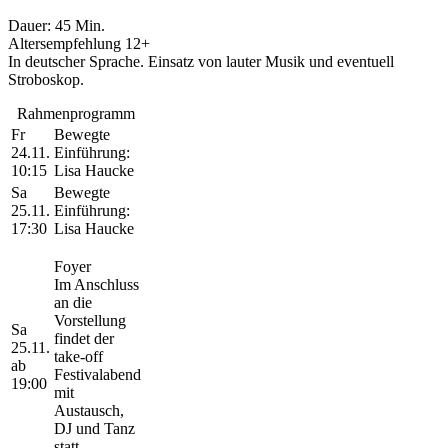
Dauer: 45 Min.
Altersempfehlung 12+
In deutscher Sprache. Einsatz von lauter Musik und eventuell
Stroboskop.
Rahmenprogramm
Fr
Bewegte
24.11.
Einführung:
10:15
Lisa Haucke
Sa
Bewegte
25.11.
Einführung:
17:30
Lisa Haucke
Foyer
Im Anschluss
an die
Vorstellung
Sa
findet der
25.11.
take-off
ab
Festivalabend
19:00
mit
Austausch,
DJ und Tanz
statt.