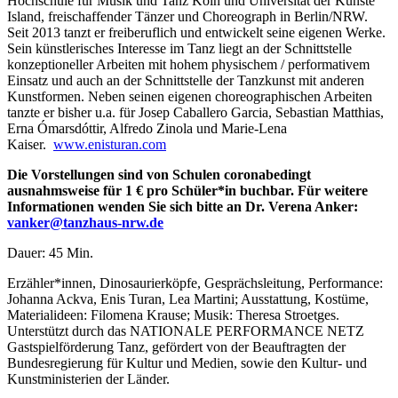
Hochschule für Musik und Tanz Köln und Universität der Künste
Island, freischaffender Tänzer und Choreograph in Berlin/NRW.
Seit 2013 tanzt er freiberuflich und entwickelt seine eigenen Werke.
Sein künstlerisches Interesse im Tanz liegt an der Schnittstelle
konzeptioneller Arbeiten mit hohem physischem / performativem
Einsatz und auch an der Schnittstelle der Tanzkunst mit anderen
Kunstformen. Neben seinen eigenen choreographischen Arbeiten
tanzte er bisher u.a. für Josep Caballero Garcia, Sebastian Matthias,
Erna Ómarsdóttir, Alfredo Zinola und Marie-Lena
Kaiser.
www.enisturan.com
Die Vorstellungen sind von Schulen coronabedingt
ausnahmsweise für 1 € pro Schüler*in buchbar. Für weitere
Informationen wenden Sie sich bitte an Dr. Verena Anker:
vanker@tanzhaus-nrw.de
Dauer: 45 Min.
Erzähler*innen, Dinosaurierköpfe, Gesprächsleitung, Performance:
Johanna Ackva, Enis Turan, Lea Martini; Ausstattung, Kostüme,
Materialideen: Filomena Krause; Musik: Theresa Stroetges.
Unterstützt durch das NATIONALE PERFORMANCE NETZ
Gastspielförderung Tanz, gefördert von der Beauftragten der
Bundesregierung für Kultur und Medien, sowie den Kultur- und
Kunstministerien der Länder.