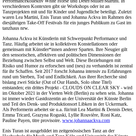
Performancekollektiv White Horse und Deter/Müller/Martini. In
verschiedenen Kontexten gibt sie Workshops oder ist an
Tanzprojekten mit und für Kinder und Jugendliche beteiligt. Zuletzt
waren Lea Martini, Enis Turan und Johanna Ackva im Rahmen des
diesjährigen Take-Off Festivals für ein junges Publikum zu Gast im
tanzhaus nrw.
Johanna Ackva ist Künstlerin mit Schwerpunkt Performance und
Tanz. Häufig arbeitet sie in kollektiven Konstellationen oder
gemeinsam mit Künstler*innen anderer Sparten. Ihre Neugier gilt
den sensorischen, affektiven und politischen Dimensionen der
Beziehung zwischen Selbst und Welt. Diese Beziehungen mit
Risiko und Humor zu erforschen und (neu) zu verhandeln ist zentral
für ihr Schaffen. Seit 2017 forscht Johanna intensiv zu Erfahrungen
rund um Sterben, Tod und Endlichkeit. Aus ihrer Recherche sind
bislang zwei Stücke (Out of Our Hands, Solo ohne Titel)
entstanden; ein drittes Projekt - CLOUDS ON CLEAR SKY - wird
im Oktober 2021 in der Vierten Welt (Berlin) zu sehen sein. Johanna
ist immer wieder Gastdozentin an der Universität der Künste Berlin
und Teil des Denk- und Produktionsort Libken in der Uckermark.
Als Performerin arbeitet sie u.a. für/mit Lea Martini & Dennis Deter,
Emma Tricard, Grazyna Roguski, Lyllie Rouvière, Roni Katz,
Pauline Payen, titre provisoire.
www.johannaackva.com
Enis Turan ist ausgebildet im zeitgenössischen Tanz an der