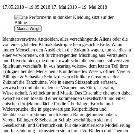
17.05.2018 – 19.05.2018
17. Mai 2018 – 19. Mai 2018
Marina Weigl
Identitätsverwirrte Androiden, alles verschlingende Aliens oder die
von einer globalen Klimakatastrophe heimgesuchte Erde: Wann
immer Menschen den Ausblick in die Zukunft wagen, tun sie dies in
einer verworrenen, oft furchterregenden Mischung aus Vertrautem
und Unvertrautem, die dem Unwahrscheinlichen einen subversiven
Spielraum verschafft. In »us hearing voices«, dem letzten Teil ihrer
Trilogie über den Menschen als undefiniertes Wesen, öffnen Verena
Billinger & Sebastian Schulz diesen »Unlikely Creatures« der
Zukunft die Tanzbühne. Wie in einem Skizzenbuch erfassen,
verwischen und übermalen sie Visionen aus Film, Literatur,
Wissenschaft, Architektur und Musik. Das Ensemble changiert dabei
zwischen dem Idealbild einer kommenden Gesellschaft und einer
epischen Projektionsfläche für die Überhänge, Brüche und
Widersprüche, die in gegenwärtigen Körperbildern und
Identitätskonstruktionen noch keinen Raum gefunden haben.
Verena Billinger & Sebastian Schulz beschäftigen sich mit
Gesellschaft und Öffentlichkeit. Für die künstlerische Modellierung
und Inszenierung fokussieren sie in ihren Vor­Bildern und Themen