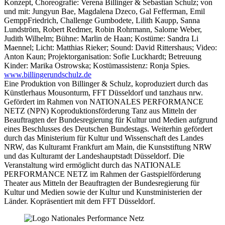
Konzept, Choreografie: Verena Billinger & Sebastian Schulz; von
und mit: Jungyun Bae, Magdalena Dzeco, Gal Fefferman, Emil
Gempp­Friedrich, Challenge Gumbodete, Lilith Kaupp, Sanna
Lundström, Robert Redmer, Robin Rohrmann, Salome Weber,
Judith Wilhelm; Bühne: Marlin de Haan; Kostüme: Sandra Li
Maennel; Licht: Matthias Rieker; Sound: David Rittershaus; Video:
Anton Kaun; Projektorganisation: Sofie Luckhardt; Betreuung
Kinder: Marika Ostrowska; Kostümassistenz: Ronja Spies.
www.billingerundschulz.de
Eine Produktion von Billinger & Schulz, koproduziert durch das
Künstlerhaus Mousonturm, FFT Düsseldorf und tanzhaus nrw.
Gefördert im Rahmen von NATIONALES PERFORMANCE
NETZ (NPN) Koproduktionsförderung Tanz aus Mitteln der
Beauftragten der Bundesregierung für Kultur und Medien aufgrund
eines Beschlusses des Deutschen Bundestags. Weiterhin gefördert
durch das Ministerium für Kultur und Wissenschaft des Landes
NRW, das Kulturamt Frankfurt am Main, die Kunststiftung NRW
und das Kulturamt der Landeshauptstadt Düsseldorf. Die
Veranstaltung wird ermöglicht durch das NATIONALE
PERFORMANCE NETZ im Rahmen der Gastspielförderung
Theater aus Mitteln der Beauftragten der Bundesregierung für
Kultur und Medien sowie der Kultur­ und Kunstministerien der
Länder. Ko­präsentiert mit dem FFT Düsseldorf.