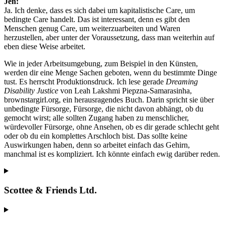
Jen:
Ja. Ich denke, dass es sich dabei um kapitalistische Care, um
bedingte Care handelt. Das ist interessant, denn es gibt den
Menschen genug Care, um weiterzuarbeiten und Waren
herzustellen, aber unter der Voraussetzung, dass man weiterhin auf
eben diese Weise arbeitet.
Wie in jeder Arbeitsumgebung, zum Beispiel in den Künsten,
werden dir eine Menge Sachen geboten, wenn du bestimmte Dinge
tust. Es herrscht Produktionsdruck. Ich lese gerade
Dreaming
Disability Justice
von Leah Lakshmi Piepzna-Samarasinha,
brownstargirl.org, ein herausragendes Buch. Darin spricht sie über
unbedingte Fürsorge, Fürsorge, die nicht davon abhängt, ob du
gemocht wirst; alle sollten Zugang haben zu menschlicher,
würdevoller Fürsorge, ohne Ansehen, ob es dir gerade schlecht geht
oder ob du ein komplettes Arschloch bist. Das sollte keine
Auswirkungen haben, denn so arbeitet einfach das Gehirn,
manchmal ist es kompliziert. Ich könnte einfach ewig darüber reden.
Scottee & Friends Ltd.