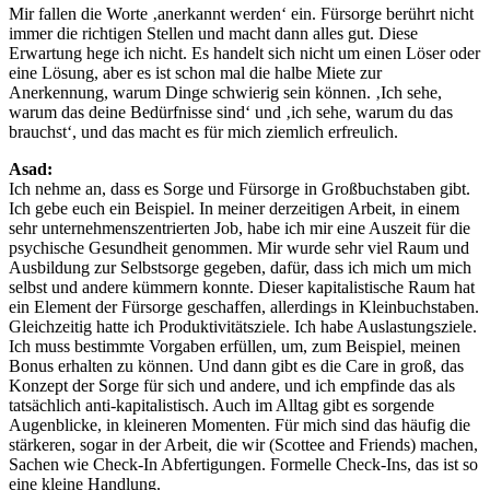
Mir fallen die Worte ‚anerkannt werden‘ ein. Fürsorge berührt nicht
immer die richtigen Stellen und macht dann alles gut. Diese
Erwartung hege ich nicht. Es handelt sich nicht um einen Löser oder
eine Lösung, aber es ist schon mal die halbe Miete zur
Anerkennung, warum Dinge schwierig sein können. ‚Ich sehe,
warum das deine Bedürfnisse sind‘ und ‚ich sehe, warum du das
brauchst‘, und das macht es für mich ziemlich erfreulich.
Asad:
Ich nehme an, dass es Sorge und Fürsorge in Großbuchstaben gibt.
Ich gebe euch ein Beispiel. In meiner derzeitigen Arbeit, in einem
sehr unternehmenszentrierten Job, habe ich mir eine Auszeit für die
psychische Gesundheit genommen. Mir wurde sehr viel Raum und
Ausbildung zur Selbstsorge gegeben, dafür, dass ich mich um mich
selbst und andere kümmern konnte. Dieser kapitalistische Raum hat
ein Element der Fürsorge geschaffen, allerdings in Kleinbuchstaben.
Gleichzeitig hatte ich Produktivitätsziele. Ich habe Auslastungsziele.
Ich muss bestimmte Vorgaben erfüllen, um, zum Beispiel, meinen
Bonus erhalten zu können. Und dann gibt es die Care in groß, das
Konzept der Sorge für sich und andere, und ich empfinde das als
tatsächlich anti-kapitalistisch. Auch im Alltag gibt es sorgende
Augenblicke, in kleineren Momenten. Für mich sind das häufig die
stärkeren, sogar in der Arbeit, die wir (Scottee and Friends) machen,
Sachen wie Check-In Abfertigungen. Formelle Check-Ins, das ist so
eine kleine Handlung.