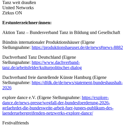
Tanz weit draußen
United Networks
Zirkus ON
Erstunterzeichner:innen:
Aktion Tanz – Bundesverband Tanz in Bildung und Gesellschaft
Bündnis internationaler Produktionshäuser (Eigene
Stellungnahme:
https://produktionshaeuser.de/de/news#news-8882
Dachverband Tanz Deutschland (Eigene
Stellungnahme:
https://www.dachverband-
tanz.de/arbeitsfelder/kulturpolitischer-dialog
Dachverband freie darstellende Künste Hamburg (Eigene
Stellungnahme:
https://dfdk.de/de/news/statement-bundeshaushalt-
2026
explore dance e.V. (Eigene Stellungnahme:
https://explore-
dance.de/news-presse/wegfall-der-bundesfoerderung-2026-
gefaehrdet-die-bundesweite-arbeit-fuer-junges-publikum-des-
laenderuebergreifenden-netzwerks-explore-dance/
Festivalfriends