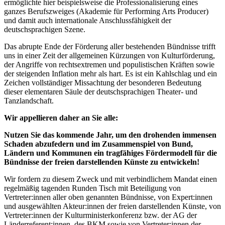
ermöglichte hier beispielsweise die Professionalisierung eines
ganzes Berufszweiges (Akademie für Performing Arts Producer)
und damit auch internationale Anschlussfähigkeit der
deutschsprachigen Szene.
Das abrupte Ende der Förderung aller bestehenden Bündnisse trifft
uns in einer Zeit der allgemeinen Kürzungen von Kulturförderung,
der Angriffe von rechtsextremen und populistischen Kräften sowie
der steigenden Inflation mehr als hart. Es ist ein Kahlschlag und ein
Zeichen vollständiger Missachtung der besonderen Bedeutung
dieser elementaren Säule der deutschsprachigen Theater- und
Tanzlandschaft.
Wir appellieren daher an Sie alle:
Nutzen Sie das kommende Jahr, um den drohenden immensen
Schaden abzufedern und im Zusammenspiel von Bund,
Ländern und Kommunen ein tragfähiges Fördermodell für die
Bündnisse der freien darstellenden Künste zu entwickeln!
Wir fordern zu diesem Zweck und mit verbindlichem Mandat einen
regelmäßig tagenden Runden Tisch mit Beteiligung von
Vertreter:innen aller oben genannten Bündnisse, von Expert:innen
und ausgewählten Akteur:innen der freien darstellenden Künste, von
Vertreter:innen der Kulturministerkonferenz bzw. der AG der
Länderreferent:innen, des BKM sowie von Vertreter:innen der