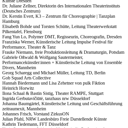
Künste Dresden
Dr. Juliane Zellner, Direktorin des Internationalen Theaterinstituts
(Deutsches Zentrum)
Dr. Kerstin Evert, K3 – Zentrum für Choreographie | Tanzplan
Hamburg
Elisabeth Bohde und Torsten Schütte, Leitung Theaterwerkstatt
Pilkentafel, Flensburg
Fang Yun Lo, Polymer DMT, Regisseurin, Choreografin, Dresden
Franziska Werner, Künstlerische Leitung Impulse Festival für
Performance, Theater & Tanz
Frauke Niemann, freie Produktionsleitung & Dramaturgin, Potsdam
Gabriele Oßwald & Wolfgang Sautermeister,
Performancekünstler:innen + Künstlerische Leitung von Ensemble
Divers, Mannheim
Georg Scharegg und Michael Müller, Leitung TD, Berlin
Gob Squad Arts Collective
Hannah Biedermann und Lisa Zehetner von pulk Fiktion
Heinrich Horwitz
Ilona Schaal & Bastin Sistig, Theater RAMPE, Stuttgart
Ingrida Gerbutavičiūtė, tanzhaus nrw Düsseldorf
Johanna Baumgärtel, Künstlerische Leitung und Geschäftsführung
zeitraumexit, Mannheim
Johannes Frisch, Vorstand ZirkusON
Julian Pfahl, NRW Landesbüro Freie Darstellende Künste
Kathrin Tiedemann, FFT Düsseldorf