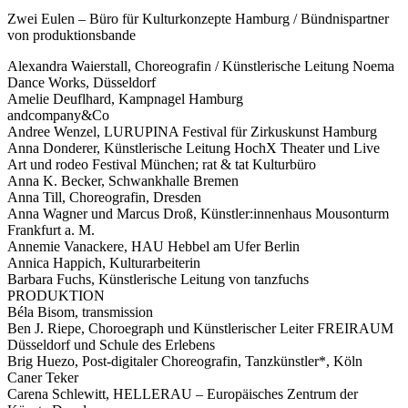
Zwei Eulen – Büro für Kulturkonzepte Hamburg / Bündnispartner
von produktionsbande
Alexandra Waierstall, Choreografin / Künstlerische Leitung Noema
Dance Works, Düsseldorf
Amelie Deuflhard, Kampnagel Hamburg
andcompany&Co
Andree Wenzel, LURUPINA Festival für Zirkuskunst Hamburg
Anna Donderer, Künstlerische Leitung HochX Theater und Live
Art und rodeo Festival München; rat & tat Kulturbüro
Anna K. Becker, Schwankhalle Bremen
Anna Till, Choreografin, Dresden
Anna Wagner und Marcus Droß, Künstler:innenhaus Mousonturm
Frankfurt a. M.
Annemie Vanackere, HAU Hebbel am Ufer Berlin
Annica Happich, Kulturarbeiterin
Barbara Fuchs, Künstlerische Leitung von tanzfuchs
PRODUKTION
Béla Bisom, transmission
Ben J. Riepe, Choroegraph und Künstlerischer Leiter FREIRAUM
Düsseldorf und Schule des Erlebens
Brig Huezo, Post-digitaler Choreografin, Tanzkünstler*, Köln
Caner Teker
Carena Schlewitt, HELLERAU – Europäisches Zentrum der