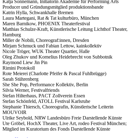
Katja Sonnemann, Initiatorin Akademie für Performing Arts
Producer und Gründungsmitglied produktionsbande
Katrin Hylla, Schwankhalle Bremen
Laura Martegani, Rat & Tat kulturbüro, München
Maren Barnikow, PHOENIX Theaterfestival
Matthias Schulze-Kraft, Künstlerische Leitung Lichthof Theater,
Hamburg
Miller de Nobili, Choreograf:innen, Dresden
Mirjam Schmuck und Fabian Lettow, kainkollektiv
Nicole Tröger, WUK Theater Quartier, Halle
Oleg Zhukov und Kornelius Heidebrecht von Subbotnik
Raymond Liew Jin Pin
Rimini Protokoll
Rote Meierei (Charlotte Pfeifer & Pascal Fuhlbrügge)
Sarah Stührenberg
She She Pop, Performance Kollektiv, Berlin
Silvia Werner, Festivalfriends
Stefan Hilterhaus, PACT Zollverein Essen
Stefan Schönfeld, ATOLL Festival Karlsruhe
Stephanie Thiersch, Choreografin, Künstlerische Leiterin
MOUVOIR
Ulrike Seybold, NRW Landesbüro Freie Darstellende Künste
Ute Gröbel, HochX Theater, Live Art, rodeo Festival München;
Mitglied im Kuratorium des Fonds Darstellende Künste