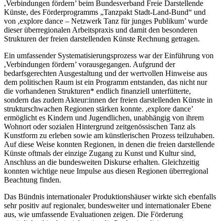
,Verbindungen fördern’ beim Bundesverband Freie Darstellende
Künste, des Förderprogramms „Tanzpakt Stadt-Land-Bund“ und
von ,explore dance – Netzwerk Tanz für junges Publikum’ wurde
dieser überregionalen Arbeitspraxis und damit den besonderen
Strukturen der freien darstellenden Künste Rechnung getragen.
Ein umfassender Systematisierungsprozess war der Einführung von
,Verbindungen fördern’ vorausgegangen. Aufgrund der
bedarfsgerechten Ausgestaltung und der wertvollen Hinweise aus
dem politischen Raum ist ein Programm entstanden, das nicht nur
die vorhandenen Strukturen* endlich finanziell unterfütterte,
sondern das zudem Akteur:innen der freien darstellenden Künste in
strukturschwachen Regionen stärken konnte. ,explore dance’
ermöglicht es Kindern und Jugendlichen, unabhängig von ihrem
Wohnort oder sozialen Hintergrund zeitgenössischen Tanz als
Kunstform zu erleben sowie am künstlerischen Prozess teilzuhaben.
Auf diese Weise konnten Regionen, in denen die freien darstellende
Künste oftmals der einzige Zugang zu Kunst und Kultur sind,
Anschluss an die bundesweiten Diskurse erhalten. Gleichzeitig
konnten wichtige neue Impulse aus diesen Regionen überregional
Beachtung finden.
Das Bündnis internationaler Produktionshäuser wirkte sich ebenfalls
sehr positiv auf regionaler, bundesweiter und internationaler Ebene
aus, wie umfassende Evaluationen zeigen. Die Förderung