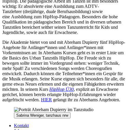
HipHop. Die pädagogische Arbeit im Tanzen ist ihm besonders
wichtig: Er absolvierte eine Ausbildung zum ADTV-
Tanzlehrer
(dreijährige, duale Berufsausbildung) sowie
eine
Ausbildung zum HipHop-Pädagogen. Besonders die hohe
Qualifikation im pädagogischen Bereich und in diversen urbanen
Tanzstilen bereichert seither seinen Tanzunterricht für Kids und
Jugendliche, sowie auch für Erwachsene.
Die Akademie bietet von und mit Abreham Dupierry fünf HipHop-
Angebote für Anfänger*innen und Anfänger*innen mit
Vorkenntnissen an: In Abrehams Kursen geht es in erster Linie um
die Basics des Urban Tanzstils HipHop. Die Freude sich zu
bewegen sollte immer im Vordergrund stehen: weniger Technik,
mehr Spaß! Zu verschiedenen Songs werden Choreografien
entwickelt. Dadurch können die Teilnehmer*innen ein Gespür für
die Musik erlangen. Seine Kurse eignen sich besonders für alle, die
gerne etwas Neues erlernen und die eigenen Fähigkeiten erweitern
möchten. In seinem Kurs
HipHop Ü30
, explizit an Erwachsene
gerichet, können bereits erlangte HipHop-Erfahrungen wieder
aufgefrischt werden.
HIER
gelangt ihr zu Abrehams Angeboten.
Sabrina Weniger, tanzhaus nrw
Kontakt