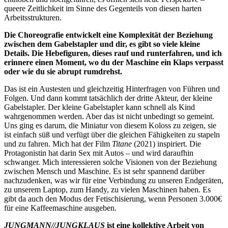
queere Zeitlichkeit im Sinne des Gegenteils von diesen harten
Arbeitsstrukturen.
Die Choreografie entwickelt eine Komplexität der Beziehung
zwischen dem Gabelstapler und dir, es gibt so viele kleine
Details. Die Hebefiguren, dieses rauf und runterfahren, und ich
erinnere einen Moment, wo du der Maschine ein Klaps verpasst
oder wie du sie abrupt rumdrehst.
Das ist ein Austesten und gleichzeitig Hinterfragen von Führen und
Folgen. Und dann kommt tatsächlich der dritte Akteur, der kleine
Gabelstapler. Der kleine Gabelstapler kann schnell als Kind
wahrgenommen werden. Aber das ist nicht unbedingt so gemeint.
Uns ging es darum, die Miniatur von diesem Koloss zu zeigen, sie
ist einfach süß und verfügt über die gleichen Fähigkeiten zu stapeln
und zu fahren. Mich hat der Film
Titane
(2021) inspiriert. Die
Protagonistin hat darin Sex mit Autos – und wird daraufhin
schwanger. Mich interessieren solche Visionen von der Beziehung
zwischen Mensch und Maschine. Es ist sehr spannend darüber
nachzudenken, was wir für eine Verbindung zu unseren Endgeräten,
zu unserem Laptop, zum Handy, zu vielen Maschinen haben. Es
gibt da auch den Modus der Fetischisierung, wenn Personen 3.000€
für eine Kaffeemaschine ausgeben.
JUNGMANN//JUNGKLAUS
ist eine kollektive Arbeit von