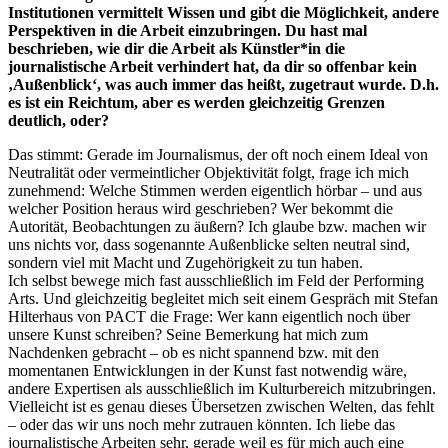
Institutionen vermittelt Wissen und gibt die Möglichkeit, andere
Perspektiven in die Arbeit einzubringen. Du hast mal
beschrieben, wie dir die Arbeit als Künstler*in die
journalistische Arbeit verhindert hat, da dir so offenbar kein
‚Außenblick‘, was auch immer das heißt, zugetraut wurde. D.h.
es ist ein Reichtum, aber es werden gleichzeitig Grenzen
deutlich, oder?
Das stimmt: Gerade im Journalismus, der oft noch einem Ideal von
Neutralität oder vermeintlicher Objektivität folgt, frage ich mich
zunehmend: Welche Stimmen werden eigentlich hörbar – und aus
welcher Position heraus wird geschrieben? Wer bekommt die
Autorität, Beobachtungen zu äußern? Ich glaube bzw. machen wir
uns nichts vor, dass sogenannte Außenblicke selten neutral sind,
sondern viel mit Macht und Zugehörigkeit zu tun haben.
Ich selbst bewege mich fast ausschließlich im Feld der Performing
Arts. Und gleichzeitig begleitet mich seit einem Gespräch mit Stefan
Hilterhaus von PACT die Frage: Wer kann eigentlich noch über
unsere Kunst schreiben? Seine Bemerkung hat mich zum
Nachdenken gebracht – ob es nicht spannend bzw. mit den
momentanen Entwicklungen in der Kunst fast notwendig wäre,
andere Expertisen als ausschließlich im Kulturbereich mitzubringen.
Vielleicht ist es genau dieses Übersetzen zwischen Welten, das fehlt
– oder das wir uns noch mehr zutrauen könnten. Ich liebe das
journalistische Arbeiten sehr, gerade weil es für mich auch eine