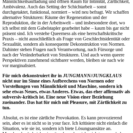
Männlichkeitsaufladung und öffnen Raum für Intimität, Zärtlichkeit,
Ambivalenz. Auch das Setting der Schichtarbeit – sonst
durchgetaktet, funktional, normiert – wird neu befragt. Wir schaffen
alternative Strukturen: Räume der Regeneration und der
Reproduktion, die in der Arbeitswelt – und insbesondere dort, wo
ich selbst mit dem Gabelstapler gearbeitet habe – kaum bis gar nicht
präsent sind. Ich verstehe Queerness als eine herrschaftskritische
Praxis – nicht ausschließlich als Frage von Geschlechtsidentität oder
Sexualität, sondern als konsequente Dekonstruktion von Normen.
Dahinter stehen Fragen nach Verantwortung, nach Fürsorge und
nach der Veränderbarkeit von Strukturen. Und auch wenn queere
Perspektiven zunehmend sichtbarer werden, bleiben sie nach wie
vor marginalisiert.
Für mich dekonstruiert ihr in
JUNGMANN//JUNGKLAUS
nicht nur im Sinne eines Aufbrechens von Normen oder
Vorstellungen von Männlichkeit und Maschine, sondern ich
sehe etwas Neues, etwas Anderes. Etwas, das eher affirmativ als
subversiv-kritisch ist. Eine neue Vision einer Beziehung
zueinander. Das hat für mich mit Pleasure, mit Zärtlichkeit zu
tun.
Absolut, es ist eine zärtliche Provokation. Es kann provozierend
sein, aber es ist nicht so in your face. Ich kritisiere nicht einfach die
Situation, wie sie ist, sondern ich biete Lösungsansätze an.