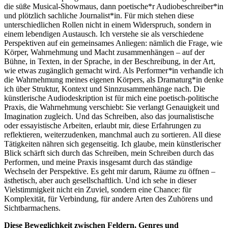
die süße Musical-Showmaus, dann poetische*r Audiobeschreiber*in
und plötzlich sachliche Journalist*in. Für mich stehen diese
unterschiedlichen Rollen nicht in einem Widerspruch, sondern in
einem lebendigen Austausch. Ich verstehe sie als verschiedene
Perspektiven auf ein gemeinsames Anliegen: nämlich die Frage, wie
Körper, Wahrnehmung und Macht zusammenhängen – auf der
Bühne, in Texten, in der Sprache, in der Beschreibung, in der Art,
wie etwas zugänglich gemacht wird. Als Performer
*
in verhandle ich
die Wahrnehmung meines eigenen Körpers, als Dramaturg*in denke
ich über Struktur, Kontext und Sinnzusammenhänge nach. Die
künstlerische Audiodeskription ist für mich eine poetisch-politische
Praxis, die Wahrnehmung verschiebt: Sie verlangt Genauigkeit und
Imagination zugleich. Und das Schreiben, also das journalistische
oder essayistische Arbeiten, erlaubt mir, diese Erfahrungen zu
reflektieren, weiterzudenken, manchmal auch zu sortieren. All diese
Tätigkeiten nähren sich gegenseitig. Ich glaube, mein künstlerischer
Blick schärft sich durch das Schreiben, mein Schreiben durch das
Performen, und meine Praxis insgesamt durch das ständige
Wechseln der Perspektive. Es geht mir darum, Räume zu öffnen –
ästhetisch, aber auch gesellschaftlich. Und ich sehe in dieser
Vielstimmigkeit nicht ein Zuviel, sondern eine Chance: für
Komplexität, für Verbindung, für andere Arten des Zuhörens und
Sichtbarmachens.
Diese Beweglichkeit zwischen Feldern, Genres und