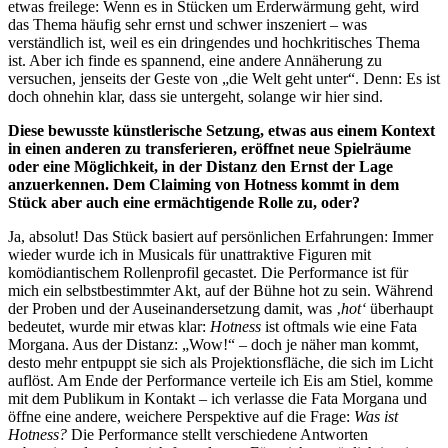
etwas freilege: Wenn es in Stücken um Erderwärmung geht, wird
das Thema häufig sehr ernst und schwer inszeniert – was
verständlich ist, weil es ein dringendes und hochkritisches Thema
ist. Aber ich finde es spannend, eine andere Annäherung zu
versuchen, jenseits der Geste von „die Welt geht unter“. Denn: Es ist
doch ohnehin klar, dass sie untergeht, solange wir hier sind.
Diese bewusste künstlerische Setzung, etwas aus einem Kontext
in einen anderen zu transferieren, eröffnet neue Spielräume
oder eine Möglichkeit, in der Distanz den Ernst der Lage
anzuerkennen. Dem Claiming von Hotness kommt in dem
Stück aber auch eine ermächtigende Rolle zu, oder?
Ja, absolut! Das Stück basiert auf persönlichen Erfahrungen: Immer
wieder wurde ich in Musicals für unattraktive Figuren mit
komödiantischem Rollenprofil gecastet. Die Performance ist für
mich ein selbstbestimmter Akt, auf der Bühne hot zu sein. Während
der Proben und der Auseinandersetzung damit, was ‚
hot‘
überhaupt
bedeutet, wurde mir etwas klar:
Hotness
ist oftmals wie eine Fata
Morgana. Aus der Distanz: „Wow!“ – doch je näher man kommt,
desto mehr entpuppt sie sich als Projektionsfläche, die sich im Licht
auflöst. Am Ende der Performance verteile ich Eis am Stiel, komme
mit dem Publikum in Kontakt – ich verlasse die Fata Morgana und
öffne eine andere, weichere Perspektive auf die Frage:
Was ist
Hotness?
Die Performance stellt verschiedene Antworten