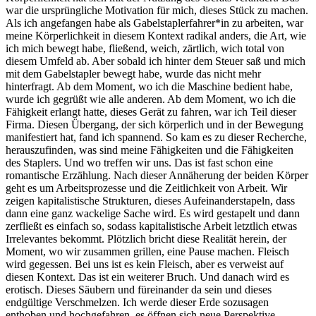
war die ursprüngliche Motivation für mich, dieses Stück zu machen.
Als ich angefangen habe als Gabelstaplerfahrer*in zu arbeiten, war
meine Körperlichkeit in diesem Kontext radikal anders, die Art, wie
ich mich bewegt habe, fließend, weich, zärtlich, wich total von
diesem Umfeld ab. Aber sobald ich hinter dem Steuer saß und mich
mit dem Gabelstapler bewegt habe, wurde das nicht mehr
hinterfragt. Ab dem Moment, wo ich die Maschine bedient habe,
wurde ich gegrüßt wie alle anderen. Ab dem Moment, wo ich die
Fähigkeit erlangt hatte, dieses Gerät zu fahren, war ich Teil dieser
Firma. Diesen Übergang, der sich körperlich und in der Bewegung
manifestiert hat, fand ich spannend. So kam es zu dieser Recherche,
herauszufinden, was sind meine Fähigkeiten und die Fähigkeiten
des Staplers. Und wo treffen wir uns. Das ist fast schon eine
romantische Erzählung. Nach dieser Annäherung der beiden Körper
geht es um Arbeitsprozesse und die Zeitlichkeit von Arbeit. Wir
zeigen kapitalistische Strukturen, dieses Aufeinanderstapeln, dass
dann eine ganz wackelige Sache wird. Es wird gestapelt und dann
zerfließt es einfach so, sodass kapitalistische Arbeit letztlich etwas
Irrelevantes bekommt. Plötzlich bricht diese Realität herein, der
Moment, wo wir zusammen grillen, eine Pause machen. Fleisch
wird gegessen. Bei uns ist es kein Fleisch, aber es verweist auf
diesen Kontext. Das ist ein weiterer Bruch. Und danach wird es
erotisch. Dieses Säubern und füreinander da sein und dieses
endgültige Verschmelzen. Ich werde dieser Erde sozusagen
enthoben und hochgefahren, es öffnen sich neue Perspektive –