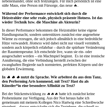
nebeneinander, ohne sich festzulegen. Für mich persönlich ist eine
süße Maus, eine Person mit Fürsorge, das neue
🔥
.
Während der Performance entwickelt sich durch die
Heizstrahler eine sehr reale, physisch präsente Hotness. Ist das
wieder Technik bzw. die Maschine als Akteurin?
In dieser Performance bekommen die Heizstrahler keine eigene
Handlungsmacht, sondern unterstützen zunächst eine angenehme
Wärme zu erzeugen, die sich jedoch allmählich in eine bedrohliche
Hitze verwandelt.
Hotness
wird dabei nicht nur visuell vermittelt,
sondern auch körperlich erfahrbar – durch die spürbare Veränderung
der Raumtemperatur. Ich entscheide live, wann sie ein- oder
ausgeschaltet werden – ein Machtspiel beginnt. Es ist eine ironische
Annäherung, die eine Verbindung herstellt zwischen der
zwanghaften Begierde nach normierten, perfekten Körpern und der
globalen Erwärmung.
In
🔥
🔥
🔥
nutzt du Sprache. Wie arbeitest du aus dem Tanz,
den Performing Arts kommend, mit Text? Hast du als
Künstler*in eine besondere Affinität zu Text?
Bei der Stückentwicklung zu
🔥🔥🔥
hatte ich zunächst keine
Probenräume zur Verfügung. Aus der Not heraus habe ich
gemeinsam mit meinem Kollegen Nico Hartwig eine Schreibwoche
eingelegt – daraus entwickelte sich die Textebene, die schnell zu