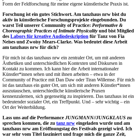
Form der Feldforschung für meine eigene künstlerische Praxis ist.
Forschung ist ein gutes Stichwort. Am tanzhaus nrw bist du
aktiv in künstlerische Forschungsprojekte eingebunden. Du
warst Teil unserer Community of Practice:
Performative &
Choreographic Practices of Intimate Physicality
und bist Mitglied
des
Labors für kreative Audiodeskription
für Tanz
von Fia
Neises und Zwoisy Mears-Clarke. Was bedeutet diese Arbeit
am tanzhaus nrw für dich?
Für mich ist das tanzhaus nrw ein zentraler Ort, um mit anderen
Ästhetiken und unterschiedlichen Kontexten und Diskursen in
Kontakt zu kommen. Ich kann hier die Arbeit internationaler
Künstler*innen sehen und mit ihnen arbeiten – etwa in der
Community of Practice mit Dan Daw oder Tiran Willemse. Für mich
ist das tanzhaus ein guter Ort, um sich mit anderen Künstler*innen
auszutauschen, unterschiedliche künstlerische Praxen
kennenzulernen, sich gegenseitig zu inspirieren. Das tanzhaus ist ein
bedeutender sozialer Ort, ein Treffpunkt. Und – sehr wichtig – ein
Ort der Weiterbildung.
Lass uns auf die Performance
JUNGMANN//JUNGKLAUS
zu
sprechen kommen, die zu
tanz nrw
eingeladen wurde und am
tanzhaus nrw am Eröffnungstag des Festivals gezeigt wird. Ich
war sehr vom Titel fasziniert und frage mich die ganze Zeit,