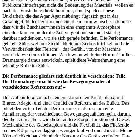
Publikum hinterfragen nicht die Bedeutung des Materials, wollen es
nach der Vorstellung direkt berühren, damit spielen. Diese
Unklarheit, die das Agar-Agar mitbringt, fügt sich gut in das
Gesamtgefühl der Performance ein, die ich mir wünsche. Ich hoffe,
dass wir die Zuschauer*innen in eine entspannte Atmosphäre
einladen können, in der die Zeit vergeht und sie nicht ständig
darüber nachdenken, wo sie sich gerade befinden. Die Performance
geht ein Stück weit um Sterblichkeit, um Zerbrechlichkeit und die
Verwundbarkeit des Fleischs – das Gefühl, von der Maschine
zerdrückt werden zu können. Auch wenn wir keine Horror-Thriller-
Dramaturgie daraus entwickeln, spielt diese Wahrnehmung eine
wichtige Rolle im Stück.
Die Performance gliedert sich deutlich in verschiedene Teile.
Die Dramaturgie macht wie das Bewegungsmaterial
verschiedene Referenzen auf –
Der Aufbau folgt zunächst einem klassischen Pas-de-deux, mit
Entree, Adagio, und einer deutlichen Referenz an das Ballett. Das
bildet den ersten Teil der Performance, in dem es um eine
Annäherung der verschiedenen Bewegungsqualitäten geht, darum,
deutlich zu machen, wie dieser andere Körper funktioniert. Dieses
Mechanische des Gabelstaplers und die Flexibilität, das Fließende
meines Körpers, der dagegen weniger kraftvoll und stark ist. Meine
Körperlichkeit hat sich mit der Nutzung des Geräts verändert. Das