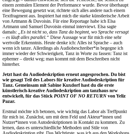
einem zentralen Element der Performance wurde. Bevor überhaupt
eine Bewegung gesetzt war, richtete sich alles andere nach einem
Textfragment aus.
Inspiriert hat mich die starke künstlerische Arbeit
von Artmann & Duvoisin. Für eine Reportage habe ich Elsa
Artmann und Samuel Duvoisin einmal interviewt. Elsa sagte
damals:
„Es ist nicht so, dass Tanz da beginnt, wo Sprache versagt
– es läuft alles parallel.“
Diese Aussage war für mich eine sehr
wertvolle Erkenntnis. Heute denke ich: Alles ist Sprache – auch
wenn ich tanze. Allerdings als Audiobeschreiber*in begegne ich
immer wieder der Schwierigkeit, Tanz in Worte zu fassen: Tanz ist
ephemer – direkt weg; man kommt mit dem Beschreiben nicht
hinterher.
Jetzt hast du Audiodeskription erneut angesprochen. Du bist
wie gesagt Teil des Labors für kreative Audiodeskription für
Tanz. Gemeinsam mit Sabine Kuxdorf hast du die erste
künstlerisch-kreative Audiodeskription am tanzhaus nrw
entwickelt, für das Stück
POINT OF NO RETURN
von Yeliz
Pazar.
Erstmal möchte ich betonen, wie wichtig das Labor als Treffpunkt
für mich ist. Zunächst, um mit dem Feld und Akteur*innen und
Nutzer*innen von Autodeskriptionen in Kontakt zu kommen. Zu
lernen, dass es unterschiedliche Methoden und Stile von
Audiodeskription gibt. Das Wichtigste, was ich aus den Workshops