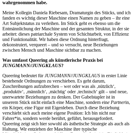
wahrgenommen habe.
Meine Kollegin Daniela Riebesam, Dramaturgin des Stücks, und ich
fanden es wichtig dieser Maschine einen Namen zu geben – ihr eine
Art Subjektstatus zu verleihen. Im Stück geht es ebenso um die
Entmännlichung der Maschine und der gesamten Struktur, in der sie
arbeitet: dieses patriarchale System von Schichtarbeit, von Effizienz
und Funktionalität. Wir haben diese Ordnung hinterfragt,
dekonstruiert, verqueert – und so versucht, neue Beziehungen
zwischen Mensch und Maschine sichtbar zu machen.
Was umfasst Queering als künstlerische Praxis bei
JUNGMANN//JUNGKLAUS
?
Queering bedeutet für
JUNGMANN//JUNGKLAUS
in erster Linie
bestehende Ordnungen zu verschieben. Es geht darum,
Zuschreibungen aufzubrechen – wer oder was als ‚nützlich‘,
‚produktiv‘, ‚männlich‘, ‚mächtig‘ oder ‚technisch‘ gilt – und neue,
unerwartete Beziehungen zu denken. Der Gabelstapler ist in
unserem Stück nicht einfach eine Maschine, sondern ein
e Partner
in,
ein Körper, eine Figur mit Eigenleben. Durch diese Beziehung
verschiebt sich auch meine eigene Position: Ich bin nicht nur
Fahrer*in, sondern werde berührt, geführt, herausgefordert.
Queering zeigt sich hier sowohl als ästhetische Strategie als auch als
Haltung. Wir entziehen der Maschine ihre typische