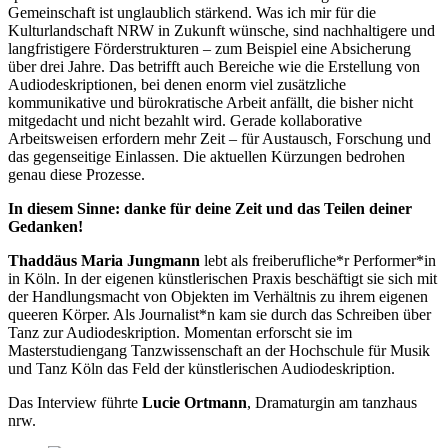
Gemeinschaft ist unglaublich stärkend. Was ich mir für die
Kulturlandschaft NRW in Zukunft wünsche, sind nachhaltigere und
langfristigere Förderstrukturen – zum Beispiel eine Absicherung
über drei Jahre. Das betrifft auch Bereiche wie die Erstellung von
Audiodeskriptionen, bei denen enorm viel zusätzliche
kommunikative und bürokratische Arbeit anfällt, die bisher nicht
mitgedacht und nicht bezahlt wird. Gerade kollaborative
Arbeitsweisen erfordern mehr Zeit – für Austausch, Forschung und
das gegenseitige Einlassen. Die aktuellen Kürzungen bedrohen
genau diese Prozesse.
In diesem Sinne: danke für deine Zeit und das Teilen deiner
Gedanken!
Thaddäus Maria Jungmann
lebt als freiberufliche*r Performer*in
in Köln. In der eigenen künstlerischen Praxis beschäftigt sie sich mit
der Handlungsmacht von Objekten im Verhältnis zu ihrem eigenen
queeren Körper. Als Journalist*n kam sie durch das Schreiben über
Tanz zur Audiodeskription. Momentan erforscht sie im
Masterstudiengang Tanzwissenschaft an der Hochschule für Musik
und Tanz Köln das Feld der künstlerischen Audiodeskription.
Das Interview führte
Lucie Ortmann
, Dramaturgin am tanzhaus
nrw.