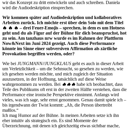
wir das Konzept zu dritt entwickeln und auch schreiben. Daniela
wird die Audiodeskription einsprechen.
Wir kommen später auf Audiodeskription und kollaboratives
Arbeiten zurück. Ich möchte erst über dein Solo mit dem Titel
🔥
🔥
🔥
– drei Feuer-Emojis – sprechen, in dem es um Hotness
geht und du als Figur auf der Bühne für dich beanspruchst, hot
zu sein. Am tanzhaus nrw wurde es im Rahmen der Plattform
Now&Next im Juni 2024 gezeigt. Auch diese Performance
könnte im Sinne einer subversiven Affirmation als zärtliche
Provokation begriffen werden, oder?
Wie bei
JUNGMANN//JUNGKLAUS
geht es auch in dieser Arbeit
um Verletzlichkeit – um die Sehnsucht, so gesehen zu werden, wie
ich gesehen werden möchte, und mich zugleich der Situation
auszusetzen, in der Hoffnung, tatsächlich auf diese Weise
wahrgenommen zu werden. Bei
🔥🔥🔥
habe ich beobachtet, dass
Teile des Publikums oft erst in der zweiten Hälfte verstehen, dass die
Performance eine ironische Perspektive einnimmt. Anfangs wird
vieles, was ich sage, sehr ernst genommen. Genau damit spiele ich –
bis irgendwann der Twist kommt: „Ah, die Person übertreibt
maßlos.“
Ich mag Humor auf der Bühne. In meinen Arbeiten setze ich ihn
eher intuitiv als strategisch ein. Es sind Momente der
Überzeichnung, mit denen ich gleichzeitig etwas sichtbar mache,