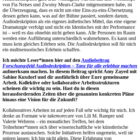
von Fia Neises und Zwoisy Mears-Clarke mitgenommen habe, ist
die Überzeugung, dass es nicht um eine Eins-zu-eins-Übersetzung
dessen gehen kann, was auf der Bühne passiert, sondern darum,
Audiodeskription als ein eigenes ästhetisches Mittel, das eine eigene
Dramaturgie verfolgt und nicht ein Identisches mit der Performance
ist – weil es das ohnehin nicht geben kann. Alle Personen im Raum
werden eine Aufführung unterschiedlich wahrnehmen. Es kann und
muss kein gleiches Erleben sein. Die Audiodeskription soll für mich
ein multisensorisches Erlebnis schaffen.
Ich möchte Leser*innen hier auf den
Audiobeitrag
Forschungsfeld Audiodeskription – Tanz für alle erlebbar machen
aufmerksam machen. In diesem Beitrag spricht Amy Zayed mit
Sabine Kuxdorf und dir ausführlich über Eure gemeinsame
Arbeit. Kollektive oder kollaborative Arbeitsstrukturen
scheinen dir wichtig zu sein. Hast du in diesen
herausfordernden Zeiten über die genannten konkreten Pläne
hinaus eine Vision für die Zukunft?
Kollaboratives Arbeiten ist auf jeden Fall sehr wichtig für mich. Ich
denke an Formate wie
takemorecare
von Lili M. Rampre und
Valerie Wehrens – ein monatliches Treffen, bei dem
Teilnehmer*innen sich über wissenschaftliche wie künstlerische
Prozesse austauschen. Solche Initiativen helfen ungemein, weil sie
spüren lassen: Ich bin nicht allein. Diese Erfahrung von