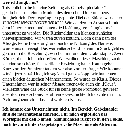
wer ist Jungklaus?
Tatsächlich habe ich eine Zeit lang als Gabelstaplerfahrer*in
gearbeitet – mit einem Modell des deutschen Unternehmens
Jungheinrich. Der ursprünglich geplante Titel des Stücks war daher
JUNGMANN//JUNGHEINRICH
. Wir standen im Austausch mit
dem Unternehmen und hatten die Hoffnung, von Jungheinrich
unterstützt zu werden. Die Rückmeldungen klangen zunächst
vielversprechend, wir waren zuversichtlich. Doch dann kam die
Absage: keine Förderung, und auch die Nutzung des Namens
wurde uns untersagt. Das war enttäuschend – denn im Stück geht es
genau um die Beziehung zwischen mir und dem Gabelstapler. Zwei
Körper, die aufeinandertreffen. Wir wollten dieser Maschine, zu der
ich eine so schöne, fast zärtliche Beziehung hatte, Raum geben.
Kurz vor der Premiere standen wir also vor der Frage: Wie kommen
wir da jetzt raus? Und, ich sag’s mal ganz salopp, wir brauchten
einen blöden deutschen Männernamen. So wurde es
Klaus
. Dieses
Unternehmen war in seiner Absage irgendwie auch ein ‚Klaus‘.
Vielleicht wäre das Stück für sie keine große Promotion gewesen,
aber doch eine schöne, berührende Geschichte. Ich dachte mir nur:
Ach Jungheinrich – das sind wirklich Kläuse.
Ich kannte das Unternehmen nicht. Im Bereich Gabelstapler
sind sie international führend. Für mich ergibt sich das
Wortspiel mit den Namen. Männlichkeit rückt so in den Fokus,
noch bevor ich den Gapelstapler, die Maschine als Akteurin,