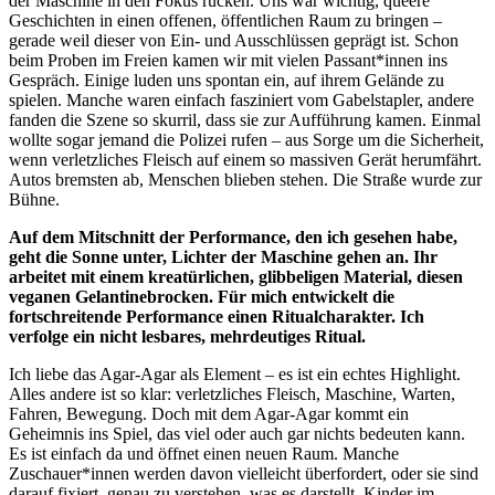
der Maschine in den Fokus rücken. Uns war wichtig, queere
Geschichten in einen offenen, öffentlichen Raum zu bringen –
gerade weil dieser von Ein- und Ausschlüssen geprägt ist. Schon
beim Proben im Freien kamen wir mit vielen Passant*innen ins
Gespräch. Einige luden uns spontan ein, auf ihrem Gelände zu
spielen. Manche waren einfach fasziniert vom Gabelstapler, andere
fanden die Szene so skurril, dass sie zur Aufführung kamen. Einmal
wollte sogar jemand die Polizei rufen – aus Sorge um die Sicherheit,
wenn verletzliches Fleisch auf einem so massiven Gerät herumfährt.
Autos bremsten ab, Menschen blieben stehen. Die Straße wurde zur
Bühne.
Auf dem Mitschnitt der Performance, den ich gesehen habe,
geht die Sonne unter, Lichter der Maschine gehen an. Ihr
arbeitet mit einem kreatürlichen, glibbeligen Material, diesen
veganen Gelantinebrocken. Für mich entwickelt die
fortschreitende Performance einen Ritualcharakter. Ich
verfolge ein nicht lesbares, mehrdeutiges Ritual.
Ich liebe das Agar-Agar als Element – es ist ein echtes Highlight.
Alles andere ist so klar: verletzliches Fleisch, Maschine, Warten,
Fahren, Bewegung. Doch mit dem Agar-Agar kommt ein
Geheimnis ins Spiel, das viel oder auch gar nichts bedeuten kann.
Es ist einfach da und öffnet einen neuen Raum. Manche
Zuschauer*innen werden davon vielleicht überfordert, oder sie sind
darauf fixiert, genau zu verstehen, was es darstellt. Kinder im