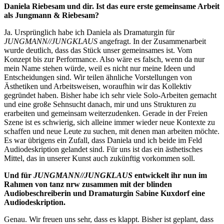
Daniela Riebesam und dir. Ist das eure erste gemeinsame Arbeit
als Jungmann & Riebesam?
Ja. Ursprünglich habe ich Daniela als Dramaturgin für
JUNGMANN//JUNGKLAUS
angefragt. In der Zusammenarbeit
wurde deutlich, dass das Stück unser gemeinsames ist. Vom
Konzept bis zur Performance. Also wäre es falsch, wenn da nur
mein Name stehen würde, weil es nicht nur meine Ideen und
Entscheidungen sind. Wir teilen ähnliche Vorstellungen von
Ästhetiken und Arbeitsweisen, woraufhin wir das Kollektiv
gegründet haben. Bisher habe ich sehr viele Solo-Arbeiten gemacht
und eine große Sehnsucht danach, mir und uns Strukturen zu
erarbeiten und gemeinsam weiterzudenken. Gerade in der Freien
Szene ist es schwierig, sich alleine immer wieder neue Kontexte zu
schaffen und neue Leute zu suchen, mit denen man arbeiten möchte.
Es war übrigens ein Zufall, dass Daniela und ich beide im Feld
Audiodeskription gelandet sind. Für uns ist das ein ästhetisches
Mittel, das in unserer Kunst auch zukünftig vorkommen soll.
Und für
JUNGMANN//JUNGKLAUS
entwickelt ihr nun im
Rahmen von tanz nrw zusammen mit der blinden
Audiobeschreiberin und Dramaturgin Sabine Kuxdorf eine
Audiodeskription.
Genau. Wir freuen uns sehr, dass es klappt. Bisher ist geplant, dass