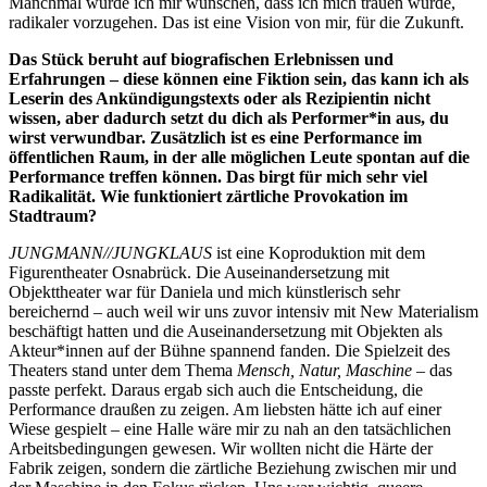
Manchmal würde ich mir wünschen, dass ich mich trauen würde,
radikaler vorzugehen. Das ist eine Vision von mir, für die Zukunft.
Das Stück beruht auf biografischen Erlebnissen und
Erfahrungen – diese können eine Fiktion sein, das kann ich als
Leserin des Ankündigungstexts oder als Rezipientin nicht
wissen, aber dadurch setzt du dich als Performer*in aus, du
wirst verwundbar. Zusätzlich ist es eine Performance im
öffentlichen Raum, in der alle möglichen Leute spontan auf die
Performance treffen können. Das birgt für mich sehr viel
Radikalität. Wie funktioniert zärtliche Provokation im
Stadtraum?
JUNGMANN//JUNGKLAUS
ist eine Koproduktion mit dem
Figurentheater Osnabrück. Die Auseinandersetzung mit
Objekttheater war für Daniela und mich künstlerisch sehr
bereichernd – auch weil wir uns zuvor intensiv mit New Materialism
beschäftigt hatten und die Auseinandersetzung mit Objekten als
Akteur*innen auf der Bühne spannend fanden. Die Spielzeit des
Theaters stand unter dem Thema
Mensch, Natur, Maschine
– das
passte perfekt. Daraus ergab sich auch die Entscheidung, die
Performance draußen zu zeigen. Am liebsten hätte ich auf einer
Wiese gespielt – eine Halle wäre mir zu nah an den tatsächlichen
Arbeitsbedingungen gewesen. Wir wollten nicht die Härte der
Fabrik zeigen, sondern die zärtliche Beziehung zwischen mir und