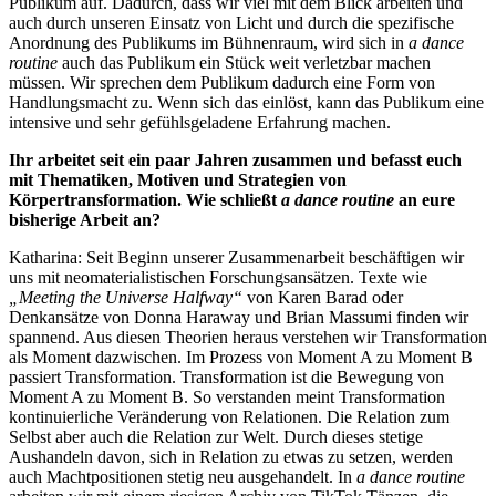
Publikum auf. Dadurch, dass wir viel mit dem Blick arbeiten und
auch durch unseren Einsatz von Licht und durch die spezifische
Anordnung des Publikums im Bühnenraum, wird sich in
a dance
routine
auch das Publikum ein Stück weit verletzbar machen
müssen. Wir sprechen dem Publikum dadurch eine Form von
Handlungsmacht zu. Wenn sich das einlöst, kann das Publikum eine
intensive und sehr gefühlsgeladene Erfahrung machen.
Ihr arbeitet seit ein paar Jahren zusammen und befasst euch
mit Thematiken, Motiven und Strategien von
Körpertransformation. Wie schließt
a dance routine
an eure
bisherige Arbeit an?
Katharina: Seit Beginn unserer Zusammenarbeit beschäftigen wir
uns mit neomaterialistischen Forschungsansätzen. Texte wie
„Meeting the Universe Halfway“
von Karen Barad oder
Denkansätze von Donna Haraway und Brian Massumi finden wir
spannend. Aus diesen Theorien heraus verstehen wir Transformation
als Moment dazwischen. Im Prozess von Moment A zu Moment B
passiert Transformation. Transformation ist die Bewegung von
Moment A zu Moment B. So verstanden meint Transformation
kontinuierliche Veränderung von Relationen. Die Relation zum
Selbst aber auch die Relation zur Welt. Durch dieses stetige
Aushandeln davon, sich in Relation zu etwas zu setzen, werden
auch Machtpositionen stetig neu ausgehandelt. In
a dance routine