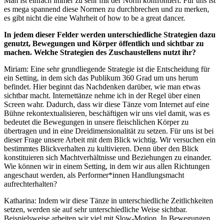
Man ist einfach immer zu sehr mit der Norm konfrontiert. Für uns ist
es mega spannend diese Normen zu durchbrechen und zu merken,
es gibt nicht die eine Wahrheit of how to be a great dancer.
In jedem dieser Felder werden unterschiedliche Strategien dazu
genutzt, Bewegungen und Körper öffentlich und sichtbar zu
machen. Welche Strategien des Zuschaustellens nutzt ihr?
Miriam: Eine sehr grundliegende Strategie ist die Entscheidung für
ein Setting, in dem sich das Publikum 360 Grad um uns herum
befindet. Hier beginnt das Nachdenken darüber, wie man etwas
sichtbar macht. Internettänze nehme ich in der Regel über einen
Screen wahr. Dadurch, dass wir diese Tänze vom Internet auf eine
Bühne rekontextualisieren, beschäftigen wir uns viel damit, was es
bedeutet die Bewegungen in unsere fleischlichen Körper zu
übertragen und in eine Dreidimensionalität zu setzen. Für uns ist bei
dieser Frage unsere Arbeit mit dem Blick wichtig. Wir versuchen ein
bestimmtes Blickverhalten zu kultivieren. Denn über den Blick
konstituieren sich Machtverhältnisse und Beziehungen zu einander.
Wie können wir in einem Setting, in dem wir aus allen Richtungen
angeschaut werden, als Performer*innen Handlungsmacht
aufrechterhalten?
Katharina: Indem wir diese Tänze in unterschiedliche Zeitlichkeiten
setzen, werden sie auf sehr unterschiedliche Weise sichtbar.
Beispielsweise arbeiten wir viel mit Slow-Motion. In Bewegungen