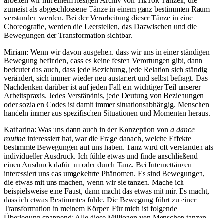
arbeiten wir mit einem riesigen Archiv von TikTok Tänzen, die
zumeist als abgeschlossene Tänze in einem ganz bestimmten Raum
verstanden werden. Bei der Verarbeitung dieser Tänze in eine
Choreografie, werden die Leerstellen, das Dazwischen und die
Bewegungen der Transformation sichtbar.
Miriam: Wenn wir davon ausgehen, dass wir uns in einer ständigen
Bewegung befinden, dass es keine festen Verortungen gibt, dann
bedeutet das auch, dass jede Beziehung, jede Relation sich ständig
verändert, sich immer wieder neu austariert und selbst befragt. Das
Nachdenken darüber ist auf jeden Fall ein wichtiger Teil unserer
Arbeitspraxis. Jedes Verständnis, jede Deutung von Beziehungen
oder sozialen Codes ist damit immer situationsabhängig. Menschen
handeln immer aus spezifischen Situationen und Momenten heraus.
Katharina: Was uns dann auch in der Konzeption von
a dance
routine
interessiert hat, war die Frage danach, welche Effekte
bestimmte Bewegungen auf uns haben. Tanz wird oft verstanden als
individueller Ausdruck. Ich fühle etwas und finde anschließend
einen Ausdruck dafür im oder durch Tanz. Bei Internettänzen
interessiert uns das umgekehrte Phänomen. Es sind Bewegungen,
die etwas mit uns machen, wenn wir sie tanzen. Mache ich
beispielsweise eine Faust, dann macht das etwas mit mir. Es macht,
dass ich etwas Bestimmtes fühle. Die Bewegung führt zu einer
Transformation in meinem Körper. Für mich ist folgende
Überlegung spannend: Alle diese Millionen von Menschen tanzen