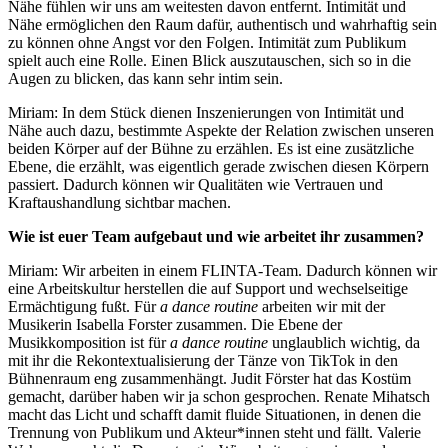
Nähe fühlen wir uns am weitesten davon entfernt.
Intimität und
Nähe ermöglichen den Raum dafür, authentisch und wahrhaftig sein
zu können ohne Angst vor den Folgen. Intimität zum Publikum
spielt auch eine Rolle. Einen Blick auszutauschen, sich so in die
Augen zu blicken, das kann sehr intim sein.
Miriam: In dem Stück dienen Inszenierungen von Intimität und
Nähe auch dazu, bestimmte Aspekte der Relation zwischen unseren
beiden Körper auf der Bühne zu erzählen. Es ist eine zusätzliche
Ebene, die erzählt, was eigentlich gerade zwischen diesen Körpern
passiert. Dadurch können wir Qualitäten wie Vertrauen und
Kraftaushandlung sichtbar machen.
Wie ist euer Team aufgebaut und wie arbeitet ihr zusammen?
Miriam: Wir arbeiten in einem FLINTA-Team. Dadurch können wir
eine Arbeitskultur herstellen die auf Support und wechselseitige
Ermächtigung fußt. Für
a dance routine
arbeiten wir mit der
Musikerin Isabella Forster zusammen. Die Ebene der
Musikkomposition ist für
a dance routine
unglaublich wichtig, da
mit ihr die Rekontextualisierung der Tänze von TikTok in den
Bühnenraum eng zusammenhängt. Judit Förster hat das Kostüm
gemacht, darüber haben wir ja schon gesprochen. Renate Mihatsch
macht das Licht und schafft damit fluide Situationen, in denen die
Trennung von Publikum und Akteur*innen steht und fällt. Valerie