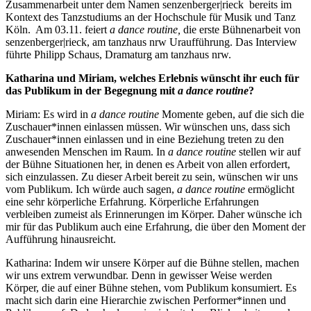
Zusammenarbeit unter dem Namen senzenberger|rieck bereits im
Kontext des Tanzstudiums an der Hochschule für Musik und Tanz
Köln. Am 03.11. feiert
a dance routine,
die erste Bühnenarbeit von
senzenberger|rieck, am tanzhaus nrw Uraufführung. Das Interview
führte Philipp Schaus, Dramaturg am tanzhaus nrw.
Katharina und Miriam, welches Erlebnis wünscht ihr euch für
das Publikum in der Begegnung mit
a dance routine
?
Miriam: Es wird in
a dance routine
Momente geben, auf die sich die
Zuschauer*innen einlassen müssen. Wir wünschen uns, dass sich
Zuschauer*innen einlassen und in eine Beziehung treten zu den
anwesenden Menschen im Raum. In
a dance routine
stellen wir auf
der Bühne Situationen her, in denen es Arbeit von allen erfordert,
sich einzulassen. Zu dieser Arbeit bereit zu sein, wünschen wir uns
vom Publikum. Ich würde auch sagen,
a dance routine
ermöglicht
eine sehr körperliche Erfahrung. Körperliche Erfahrungen
verbleiben zumeist als Erinnerungen im Körper. Daher wünsche ich
mir für das Publikum auch eine Erfahrung, die über den Moment der
Aufführung hinausreicht.
Katharina: Indem wir unsere Körper auf die Bühne stellen, machen
wir uns extrem verwundbar. Denn in gewisser Weise werden
Körper, die auf einer Bühne stehen, vom Publikum konsumiert. Es
macht sich darin eine Hierarchie zwischen Performer*innen und