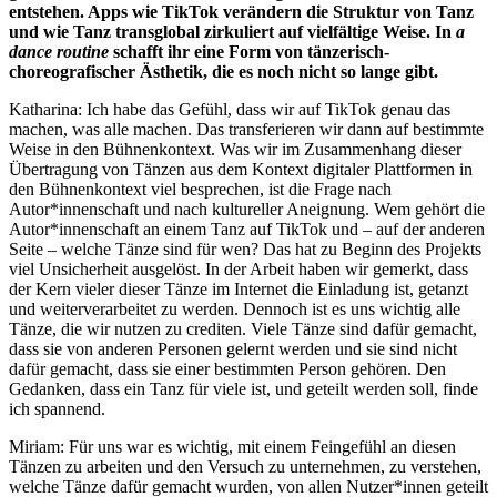
entstehen. Apps wie TikTok verändern die Struktur von Tanz
und wie Tanz transglobal zirkuliert auf vielfältige Weise. In
a
dance routine
schafft ihr eine Form von tänzerisch-
choreografischer Ästhetik, die es noch nicht so lange gibt.
Katharina: Ich habe das Gefühl, dass wir auf TikTok genau das
machen, was alle machen. Das transferieren wir dann auf bestimmte
Weise in den Bühnenkontext. Was wir im Zusammenhang dieser
Übertragung von Tänzen aus dem Kontext digitaler Plattformen in
den Bühnenkontext viel besprechen, ist die Frage nach
Autor*innenschaft und nach kultureller Aneignung. Wem gehört die
Autor*innenschaft an einem Tanz auf TikTok und – auf der anderen
Seite – welche Tänze sind für wen? Das hat zu Beginn des Projekts
viel Unsicherheit ausgelöst. In der Arbeit haben wir gemerkt, dass
der Kern vieler dieser Tänze im Internet die Einladung ist, getanzt
und weiterverarbeitet zu werden. Dennoch ist es uns wichtig alle
Tänze, die wir nutzen zu crediten. Viele Tänze sind dafür gemacht,
dass sie von anderen Personen gelernt werden und sie sind nicht
dafür gemacht, dass sie einer bestimmten Person gehören. Den
Gedanken, dass ein Tanz für viele ist, und geteilt werden soll, finde
ich spannend.
Miriam: Für uns war es wichtig, mit einem Feingefühl an diesen
Tänzen zu arbeiten und den Versuch zu unternehmen, zu verstehen,
welche Tänze dafür gemacht wurden, von allen Nutzer*innen geteilt