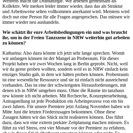
Wehrens macht die Dramaturgie. Wir arbeiten gemeinsam als
Kollektiv. Wir merken leider immer wieder, dass das als Struktur
und Arbeitsweise selten vollkommen anerkannt wird. Meistens wird
doch nur eine Person für alle Fragen angesprochen. Das müssen wir
immer wieder neu aushandeln.
Wie schätzt ihr eure Arbeitsbedingungen ein und was braucht
ihr, um in der Freien Tanzszene in NRW weiterhin gut arbeiten
zu können?
Katharina: Also dazu könnte ich jetzt sehr lange sprechen. Womit
wir anfangen können ist der Mangel an Proberaum. Für dieses
Projekt haben wir zwei Wochen lang in Berlin geprobt. Nicht, weil
wir da gerne proben wollten, sondern weil es in NRW einfach kein
einziges Studio gab, in dem wir hätten proben können. Probenraum
ist eine wesentliche Ressource und sie ist einfach nicht ausreichend
vorhanden. Das ist eine der schwierigsten Herausforderungen, mit
denen ich in NRW umgehen muss. Ohne die Räume im tanzhaus
nrw könnte ich nicht arbeiten. Mit Recherche, Konzepterarbeitung,
Antragstellung ist jede Produktion ein Arbeitsprozess von ein bis
zwei Jahren. Für unsere Premiere jetzt Anfang November haben wir
Mitte Juni die letzten Förderzusagen bekommen. Ohne diese
Zusagen hätten wir das Stück nicht realisieren können. Das führt
dazu, dass wir eine extrem prekäre Zeitplanung machen müssen. Es
führt zu viel Stress, erst vier Monate vor der Premiere zu erfahren,