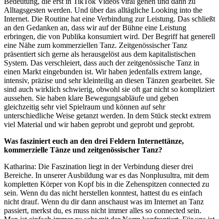
Bedeutung, die erst in TikTok Videos viral gehen und dann zu
Alltagsgesten werden. Und über das alltägliche Looking into the
Internet.
Die Routine hat eine Verbindung zur Leistung. Das schließt
an den Gedanken an, dass wir auf der Bühne eine Leistung
erbringen, die von Publika konsumiert wird. Der Begriff hat generell
eine Nähe zum kommerziellen Tanz. Zeitgenössischer Tanz
präsentiert sich gerne als herausgelöst aus dem kapitalistischen
System. Das verschleiert, dass auch der zeitgenössische Tanz in
einen Markt eingebunden ist.
Wir haben jedenfalls extrem lange,
intensiv, präzise und sehr kleinteilig an diesen Tänzen gearbeitet. Sie
sind auch wirklich schwierig, obwohl sie oft gar nicht so kompliziert
aussehen. Sie haben klare Bewegungsabläufe und geben
gleichzeitig sehr viel Spielraum und können auf sehr
unterschiedliche Weise getanzt werden. In dem Stück steckt extrem
viel Material und wir haben geprobt und geprobt und geprobt.
Was fasziniert euch an den drei Feldern Internettänze,
kommerzielle Tänze und zeitgenössischer Tanz?
Katharina: Die Faszination liegt in der Verbindung dieser drei
Bereiche. In unserer Ausbildung war es das Nonplusultra, mit dem
kompletten Körper von Kopf bis in die Zehenspitzen connected zu
sein. Wenn du das nicht herstellen konntest, hattest du es einfach
nicht drauf. Wenn du dir dann anschaust was im Internet an Tanz
passiert, merkst du, es muss nicht immer alles so connected sein.