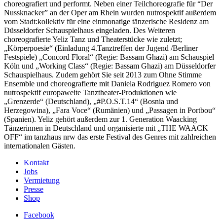
choreografiert und performt. Neben einer Teilchoreografie für “Der
Nussknacker” an der Oper am Rhein wurden nutrospektif außerdem
vom Stadt:kollektiv für eine einmonatige tänzerische Residenz am
Düsseldorfer Schauspielhaus eingeladen. Des Weiteren
choreografierte Yeliz Tanz und Theaterstücke wie zuletzt;
„Körperpoesie“ (Einladung 4.Tanztreffen der Jugend /Berliner
Festspiele) „Concord Floral“ (Regie: Bassam Ghazi) am Schauspiel
Köln und „Working Class“ (Regie: Bassam Ghazi) am Düsseldorfer
Schauspielhaus. Zudem gehört Sie seit 2013 zum Ohne Stimme
Ensemble und choreografierte mit Daniela Rodriguez Romero von
nutrospektif europaweite Tanztheater-Produktionen wie
„Grenzerde“ (Deutschland), „#P.O.S.T.14“ (Bosnia und
Herzegowina), „Fara Voce“ (Rumänien) und „Passagen in Portbou“
(Spanien). Yeliz gehört außerdem zur 1. Generation Waacking
Tänzerinnen in Deutschland und organisierte mit „THE WAACK
OFF“ im tanzhaus nrw das erste Festival des Genres mit zahlreichen
internationalen Gästen.
Kontakt
Jobs
Vermietung
Presse
Shop
Facebook