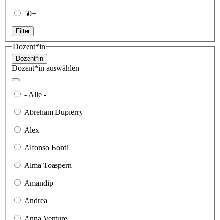
50+
Filter
Dozent*in
Dozent*in
Dozent*in auswählen
- Alle -
Abreham Dupierry
Alex
Alfonso Bordi
Alma Toaspern
Amandip
Andrea
Anna Venture