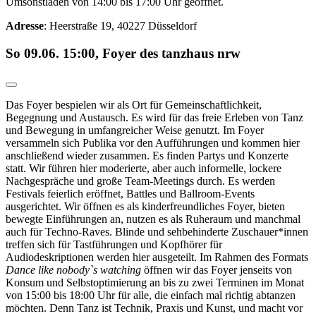
Umsonstladen von 14:00 bis 17:00 Uhr geöffnet.
Adresse
: Heerstraße 19, 40227 Düsseldorf
So 09.06. 15:00, Foyer des tanzhaus nrw
Das Foyer bespielen wir als Ort für Gemeinschaftlichkeit,
Begegnung und Austausch. Es wird für das freie Erleben von Tanz
und Bewegung in umfangreicher Weise genutzt. Im Foyer
versammeln sich Publika vor den Aufführungen und kommen hier
anschließend wieder zusammen. Es finden Partys und Konzerte
statt. Wir führen hier moderierte, aber auch informelle, lockere
Nachgespräche und große Team-Meetings durch. Es werden
Festivals feierlich eröffnet, Battles und Ballroom-Events
ausgerichtet. Wir öffnen es als kinderfreundliches Foyer, bieten
bewegte Einführungen an, nutzen es als Ruheraum und manchmal
auch für Techno-Raves. Blinde und sehbehinderte Zuschauer*innen
treffen sich für Tastführungen und Kopfhörer für
Audiodeskriptionen werden hier ausgeteilt. Im Rahmen des Formats
Dance like nobody`s watching
öffnen wir das Foyer jenseits von
Konsum und Selbstoptimierung an bis zu zwei Terminen im Monat
von 15:00 bis 18:00 Uhr für alle, die einfach mal richtig abtanzen
möchten. Denn Tanz ist Technik, Praxis und Kunst, und macht vor