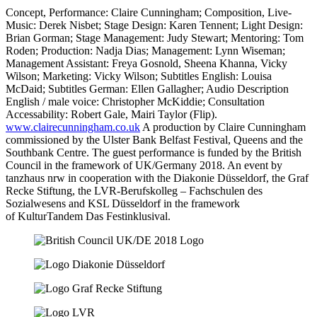
Concept, Performance: Claire Cunningham; Composition, Live-
Music: Derek Nisbet; Stage Design: Karen Tennent; Light Design:
Brian Gorman; Stage Management: Judy Stewart; Mentoring: Tom
Roden; Production: Nadja Dias; Management: Lynn Wiseman;
Management Assistant: Freya Gosnold, Sheena Khanna, Vicky
Wilson; Marketing: Vicky Wilson; Subtitles English: Louisa
McDaid; Subtitles German: Ellen Gallagher; Audio Description
English / male voice: Christopher McKiddie; Consultation
Accessability: Robert Gale, Mairi Taylor (Flip).
www.clairecunningham.co.uk
A production by Claire Cunningham
commissioned by the Ulster Bank Belfast Festival, Queens and the
Southbank Centre. The guest performance is funded by the British
Council in the framework of UK/Germany 2018. An event by
tanzhaus nrw in cooperation with the Diakonie Düsseldorf, the Graf
Recke Stiftung, the LVR-Berufskolleg – Fachschulen des
Sozialwesens and KSL Düsseldorf in the framework
of KulturTandem Das Festinklusival.