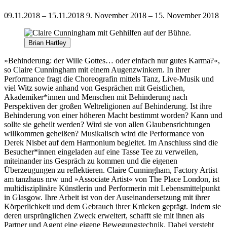
09.11.2018 – 15.11.2018
9. November 2018 – 15. November 2018
Brian Hartley
»Behinderung: der Wille Gottes… oder einfach nur gutes Karma?«,
so Claire Cunningham mit einem Augenzwinkern. In ihrer
Performance fragt die Choreografin mittels Tanz, Live-Musik und
viel Witz sowie anhand von Gesprächen mit Geistlichen,
Akademiker*innen und Menschen mit Behinderung nach
Perspektiven der großen Weltreligionen auf Behinderung. Ist ihre
Behinderung von einer höheren Macht bestimmt worden? Kann und
sollte sie geheilt werden? Wird sie von allen Glaubensrichtungen
willkommen geheißen? Musikalisch wird die Performance von
Derek Nisbet auf dem Harmonium begleitet. Im Anschluss sind die
Besucher*innen eingeladen auf eine Tasse Tee zu verweilen,
miteinander ins Gespräch zu kommen und die eigenen
Überzeugungen zu reflektieren. Claire Cunningham, Factory Artist
am tanzhaus nrw und »Associate Artist« von The Place London, ist
multidisziplinäre Künstlerin und Performerin mit Lebensmittelpunkt
in Glasgow. Ihre Arbeit ist von der Auseinandersetzung mit ihrer
Körperlichkeit und dem Gebrauch ihrer Krücken geprägt. Indem sie
deren ursprünglichen Zweck erweitert, schafft sie mit ihnen als
Partner und Agent eine eigene Bewegungstechnik. Dabei versteht