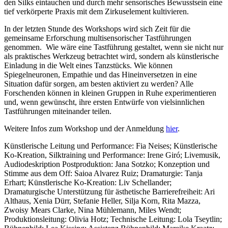
den Silks eintauchen und durch mehr sensorisches Bewusstsein eine
tief verk
ö
rperte Praxis mit dem Zirkuselement kultivieren.
In der letzten Stunde des Workshops wird sich Zeit für die
gemeinsame Erforschung
multisensorische
r Tastführungen
genommen. Wie wäre eine Tastführung gestaltet, wenn sie nicht nur
als praktisches Werkzeug betrachtet wird, sondern als künstlerische
Einladung in die Welt eines Tanzstü
cks.
Wie können
Spiegelneuronen, Empathie und das Hineinversetzen in eine
Situation dafür sorgen, am besten aktiviert zu werden? Alle
Forschenden können in kleinen Gruppen in Ruhe experimentieren
und, wenn gewünscht, ihre ersten Entwürfe von vielsinnlichen
Tastführungen miteinander teilen.
Weitere Infos zum Workshop und der Anmeldung
hier
.
Künstlerische Leitung und Performance: Fia Neises; Künstlerische
Ko-Kreation, Silktraining und Performance: Irene Giró;
Livemusik,
Audiodeskription Postproduktion: Jana Sotzko;
Konzeption und
Stimme aus dem Off: Saioa Alvarez Ruiz;
Dramaturgie: Tanja
Erhart;
Künstlerische Ko-Kreation: Liv Schellander;
Dramaturgische Unterstützung für ästhetische Barrierefreiheit: Ari
Althaus, Xenia Dürr, Stefanie Heller, Silja Korn, Rita Mazza,
Zwoisy Mears Clarke, Nina Mühlemann, Miles Wendt;
Produktionsleitung: Olivia Hotz; Technische Leitung: Lola Tseytlin;