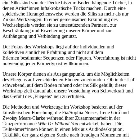
ein. Silks sind von der Decke bis zum Boden hängende Tücher, in
denen Artist*innen luftakrobatische Tricks machen. Durch eine
spielerische Herangehensweise werden die Silks zu mehr als nur
Zirkus-Werkzeugen: In einer gemeinsamen Erkundung des
Wechselspiels werden sie zu unterstützenden Partnern, zur
Beschränkung und Erweiterung unserer K
ö
rper und zur
Aufhängung und Verbindung genutzt.
Der Fokus des Workshops liegt auf der individuellen und
kollektiven sinnlichen Erfahrung und nicht auf dem
Erlernen bestimmter Sequenzen oder Figuren. Vorerfahrung ist nicht
notwendig, jeder Körpertyp ist willkommen.
Unsere K
ö
rper dienen als Ausgangspunkt, um die M
ö
glichkeiten
des Fliegens auf verschiedenen Ebenen zu erkunden. Ob in der Luft
schwebend, auf dem Boden ruhend oder ins Silk gehüllt, dieser
Workshop zielt darauf ab, unsere Vorstellung von Schwerkraft und
das Gefühl des ‚Fliegens‘ neu zu erfühlen.
Die Methoden und Werkzeuge im Workshop basieren auf der
künstlerischen Forschung, die Fia/Sophia Neises, Irene Giró und
Zwoisy Mears-Clarke während ihrer Zusammenarbeit in der
Tanzperformance
With Or Without You
entwickelt haben. Die
Teilnehmer*innen können in einen Mix aus Audiodeskription,
Taktilität, der ganz eigenen Suche nach freudigen Momenten mit