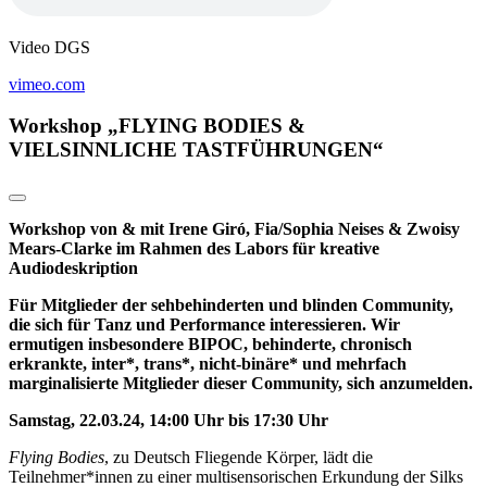
Video DGS
vimeo.com
Workshop „FLYING BODIES &
VIELSINNLICHE TASTFÜHRUNGEN“
Workshop von & mit Irene Gir
ó
, Fia/Sophia Neises & Zwoisy
Mears-Clarke im Rahmen des Labors für kreative
Audiodeskription
Für Mitglieder der sehbehinderten und blinden Community,
die sich für Tanz und Performance interessieren. Wir
ermutigen insbesondere BIPOC, behinderte, chronisch
erkrankte, inter*, trans*, nicht-binäre* und mehrfach
marginalisierte Mitglieder dieser Community, sich anzumelden.
Samstag, 22.03.24, 14:00 Uhr bis 17:30 Uhr
Flying Bodies
, zu Deutsch Fliegende K
ö
rper, lädt die
Teilnehmer*innen zu einer
multisensorischen
Erkundung der Silks