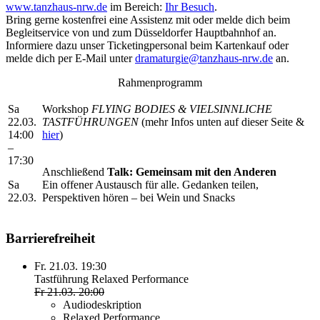
www.tanzhaus-nrw.de
im Bereich:
Ihr Besuch
.
Bring gerne kostenfrei eine Assistenz mit oder melde dich beim
Begleitservice von und zum Düsseldorfer Hauptbahnhof an.
Informiere dazu unser Ticketingpersonal beim Kartenkauf oder
melde dich per E-Mail unter
dramaturgie@tanzhaus-nrw.de
an.
Rahmenprogramm
Sa
Workshop
FLYING BODIES & VIELSINNLICHE
22.03.
TASTFÜHRUNGEN
(mehr Infos unten auf dieser Seite &
14:00
hier
)
–
17:30
Anschließend
Talk: Gemeinsam mit den Anderen
Sa
Ein offener Austausch für alle. Gedanken teilen,
22.03.
Perspektiven hören – bei Wein und Snacks
Barrierefreiheit
Fr. 21.03. 19:30
Tastführung
Relaxed Performance
Fr 21.03.
20:00
Audiodeskription
Relaxed Performance