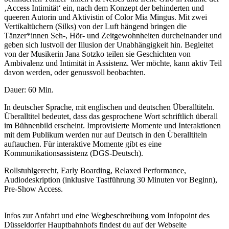
‚Access Intimität‘ ein, nach dem Konzept der behinderten und
queeren Autorin und Aktivistin of Color Mia Mingus. Mit zwei
Vertikaltüchern (Silks) von der Luft hängend bringen die
Tänzer*innen Seh-, Hör- und Zeitgewohnheiten durcheinander und
geben sich lustvoll der Illusion der Unabhängigkeit hin. Begleitet
von der Musikerin Jana Sotzko teilen sie Geschichten von
Ambivalenz und Intimität in Assistenz. Wer möchte, kann aktiv Teil
davon werden, oder genussvoll beobachten.
Dauer: 60 Min.
In deutscher Sprache, mit englischen und deutschen Überalltiteln.
Überalltitel bedeutet, dass
das gesprochene Wort schriftlich überall
im Bühnenbild erscheint. Improvisierte Momente und Interaktionen
mit dem Publikum werden nur auf Deutsch in den Überalltiteln
auftauchen. Für interaktive Momente gibt es eine
Kommunikationsassistenz (DGS-Deutsch).
Rollstuhlgerecht, Early Boarding, Relaxed Performance,
Audiodeskription (inklusive Tastführung 30 Minuten vor Beginn),
Pre-Show Access.
Infos zur Anfahrt und eine Wegbeschreibung vom Infopoint des
Düsseldorfer Hauptbahnhofs findest du auf der Webseite