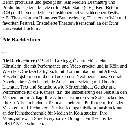
Berlin produziert und gezeigt hat. Als Medien-Dramaturg und
Produktionsleiter arbeitete er für Mats Staub (CH), Bern Retour
(CH) und in verschiedenen Positionen bei verschiedenen Festivals,
z.B. Theaterformen Hannover/Braunschweig, Theater der Welt und
favoriten Festival. Er studierte Theaterwissenschaft an der Ruhr-
Universität Bochum.
Ale Bachlechner
Ale Bachlechner
(*1984 in Brixlegg, Österreich) ist eine
Künstlerin, die mit Performance und Video arbeitet und in Köln und
Wien lebt. Sie beschäftigt sich mit Kommunikation und Affekt,
Beziehungsformen und den Tücken des Neoliberalismus. Zentrale
Aspekte ihrer Arbeit sind die Auseinandersetzung mit Theorie,
Literatur, Text und Sprache sowie Körperlichkeit, Gender und
Performance für die Kamera, d.h. die Inszenierung des Selbst in den
Medien und im Alltag. Ihre Arbeiten variieren von Solostücken bis
hin zur Arbeit mit einem Team aus mehreren Performern, Künstlern,
Musikern und Technikern. Sie hat Komparatistik in Innsbruck und
an der Kunsthochschule für Medien in Köln studiert.
Ihre
Monografie „I'm Sure Everybody's Doing Their Best“ ist bei
DISTANZ erschienen.