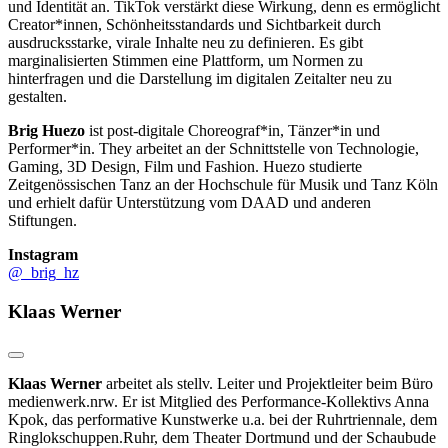
und Identität an. TikTok verstärkt diese Wirkung, denn es ermöglicht
Creator*innen, Schönheitsstandards und Sichtbarkeit durch
ausdrucksstarke, virale Inhalte neu zu definieren. Es gibt
marginalisierten Stimmen eine Plattform, um Normen zu
hinterfragen und die Darstellung im digitalen Zeitalter neu zu
gestalten.
Brig Huezo
ist post-digitale Choreograf*in, Tänzer*in und
Performer*in. They arbeitet an der Schnittstelle von Technologie,
Gaming, 3D Design, Film und Fashion. Huezo studierte
Zeitgenössischen Tanz an der Hochschule für Musik und Tanz Köln
und erhielt dafür Unterstützung vom DAAD und anderen
Stiftungen.
Instagram
@_brig_hz
Klaas Werner
Klaas Werner
arbeitet als stellv. Leiter und Projektleiter beim Büro
medienwerk.nrw. Er ist Mitglied des Performance-Kollektivs Anna
Kpok, das performative Kunstwerke u.a. bei der Ruhrtriennale, dem
Ringlokschuppen.Ruhr, dem Theater Dortmund und der Schaubude