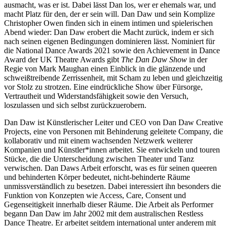
ausmacht, was er ist. Dabei lässt Dan los, wer er ehemals war, und
macht Platz für den, der er sein will. Dan Daw und sein Komplize
Christopher Owen finden sich in einem intimen und spielerischen
Abend wieder: Dan Daw erobert die Macht zurück, indem er sich
nach seinen eigenen Bedingungen dominieren lässt. Nominiert für
die National Dance Awards 2021 sowie den Achievement in Dance
Award der UK Theatre Awards gibt
The Dan Daw Show
in der
Regie von Mark Maughan einen Einblick in die glänzende und
schweißtreibende Zerrissenheit, mit Scham zu leben und gleichzeitig
vor Stolz zu strotzen. Eine eindrückliche Show über Fürsorge,
Vertrautheit und Widerstandsfähigkeit sowie den Versuch,
loszulassen und sich selbst zurückzuerobern.
Dan Daw ist Künstlerischer Leiter und CEO von Dan Daw Creative
Projects, eine von Personen mit Behinderung geleitete Company, die
kollaborativ und mit einem wachsenden Netzwerk weiterer
Kompanien und Künstler*innen arbeitet. Sie entwickeln und touren
Stücke, die die Unterscheidung zwischen Theater und Tanz
verwischen. Dan Daws Arbeit erforscht, was es für seinen queeren
und behinderten Körper bedeutet, nicht-behinderte Räume
unmissverständlich zu besetzen. Dabei interessiert ihn besonders die
Funktion von Konzepten wie Access, Care, Consent und
Gegenseitigkeit innerhalb dieser Räume. Die Arbeit als Performer
begann Dan Daw im Jahr 2002 mit dem australischen Restless
Dance Theatre. Er arbeitet seitdem international unter anderem mit