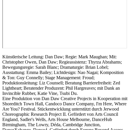
Künstlerische Leitung: Dan Daw; Regie: Mark Maughan; Mit:
Christopher Owen, Dan Daw; Regieassistenz: Thyrza Abrahams;
Bewegungsregie: Sarah Blanc; Dramaturgie: Brian Lobel;
Ausstattung: Emma Bailey; Lichtdesign: Nao Nagai; Komposition
& Ton: Guy Connelly; Stage Management: Froud;
Produktionsleitung: Liz Counsell; Beratung Barrierefreiheit: Zed
Lightheart; Beratender Produzent: Phil Hargreaves; mit Dank an
Invincible Rubber, Katie Vine, Tsubi Du.
Eine Produktion von Dan Daw Creative Projects in Kooperation mit
Shoreditch Town Hall, Candoco Dance Company, I'm Here, Where
Are You? Festival. Stückentwicklung unterstützt durch Jerwood
Choreographic Research Project II. Gefördert von Arts Council
England, Sadler's Wells, Arts House Melbourne, DanceHub
Birmingham, The Lowry, Déda, Cambridge Junction,
DanceXchange, Dance4.
Gefördert durch Europe Beyond Access.