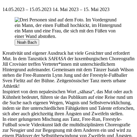
14.05.2023 – 15.05.2023
14. Mai 2023 – 15. Mai 2023
Noah Bach
Kreativität und eigener Ausdruck hat viele Gesichter und erfordert
Mut. In dem Tanzstück
SAHASA
der luxemburgischen Choreografin
Jill Crovisier treffen Vertreter*innen mit unterschiedlichem
Hintergrund aufeinander. Gemeinsam mit dem Tänzer Isaiah Wilson
stehen die Free-Runnerin Lynn Jung und der Freestyle-Fußballer
Sven Fielitz auf der Bühne. Zeitgenössischer Tanz meets urbane
Athletik!
Inspiriert von dem nepalesischen Wort „sāhasa“, das Mut oder auch
Kühnheit bedeutet, führen sie das Publikum auf eine Reise rund um
die Suche nach eigenen Wegen, Wagnis und Selbstverwirklichung,
indem sie ihre unterschiedlichen Fähigkeiten und Talente erforschen,
sich aber auch gleichzeitig ihren Ängsten und Zweifeln stellen.
In einer gelungenen Mischung aus Tanz, Free-Run, Freestyle-
Fußball sowie Videokunst lädt die multidisziplinären Choreografie
zur Neugier und zur Begegnung mit dem Anderen ein und wird zu
einem Plädoyer der Selbstüberwindung von Zweifeln und Ängsten.