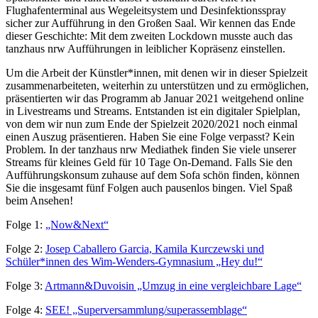
Flughafenterminal aus Wegeleitsystem und Desinfektionsspray
sicher zur Aufführung in den Großen Saal. Wir kennen das Ende
dieser Geschichte: Mit dem zweiten Lockdown musste auch das
tanzhaus nrw Aufführungen in leiblicher Kopräsenz einstellen.
Um die Arbeit der Künstler*innen, mit denen wir in dieser Spielzeit
zusammenarbeiteten, weiterhin zu unterstützen und zu ermöglichen,
präsentierten wir das Programm ab Januar 2021 weitgehend online
in Livestreams und Streams. Entstanden ist ein digitaler Spielplan,
von dem wir nun zum Ende der Spielzeit 2020/2021 noch einmal
einen Auszug präsentieren. Haben Sie eine Folge verpasst? Kein
Problem. In der tanzhaus nrw Mediathek finden Sie viele unserer
Streams für kleines Geld für 10 Tage On-Demand. Falls Sie den
Aufführungskonsum zuhause auf dem Sofa schön finden, können
Sie die insgesamt fünf Folgen auch pausenlos bingen. Viel Spaß
beim Ansehen!
Folge 1:
„Now&Next“
Folge 2:
Josep Caballero Garcia, Kamila Kurczewski und
Schüler*innen des Wim-Wenders-Gymnasium „Hey du!“
Folge 3:
Artmann&Duvoisin „Umzug in eine vergleichbare Lage“
Folge 4:
SEE! „Superversammlung/superassemblage“