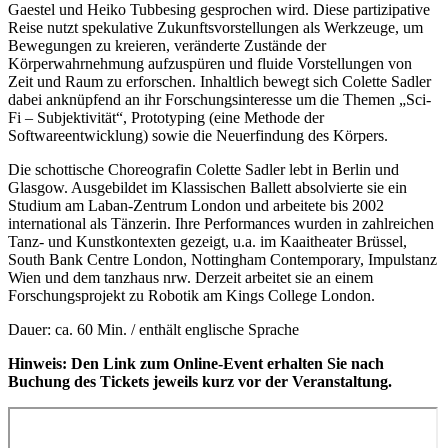
Gaestel und Heiko Tubbesing gesprochen wird. Diese partizipative
Reise nutzt spekulative Zukunftsvorstellungen als Werkzeuge, um
Bewegungen zu kreieren, veränderte Zustände der
Körperwahrnehmung aufzuspüren und fluide Vorstellungen von
Zeit und Raum zu erforschen. Inhaltlich bewegt sich Colette Sadler
dabei anknüpfend an ihr Forschungsinteresse um die Themen „Sci-
Fi – Subjektivität“, Prototyping (eine Methode der
Softwareentwicklung) sowie die Neuerfindung des Körpers.
Die schottische Choreografin Colette Sadler lebt in Berlin und
Glasgow. Ausgebildet im Klassischen Ballett absolvierte sie ein
Studium am Laban-Zentrum London und arbeitete bis 2002
international als Tänzerin. Ihre Performances wurden in zahlreichen
Tanz- und Kunstkontexten gezeigt, u.a. im Kaaitheater Brüssel,
South Bank Centre London, Nottingham Contemporary, Impulstanz
Wien und dem tanzhaus nrw. Derzeit arbeitet sie an einem
Forschungsprojekt zu Robotik am Kings College London.
Dauer: ca. 60 Min. / enthält englische Sprache
Hinweis: Den Link zum Online-Event erhalten Sie nach
Buchung des Tickets jeweils kurz vor der Veranstaltung.