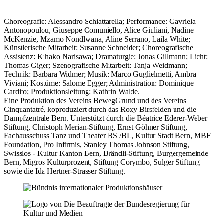
Choreografie: Alessandro Schiattarella; Performance: Gavriela
Antonopoulou, Giuseppe Comuniello, Alice Giuliani, Nadine
McKenzie, Mzamo Nondlwana, Aline Serrano, Laila White;
Künstlerische Mitarbeit: Susanne Schneider; Choreografische
Assistenz: Kihako Narisawa; Dramaturgie: Jonas Gillmann; Licht:
Thomas Giger; Szenografische Mitarbeit: Tanja Weidmann;
Technik: Barbara Widmer; Musik: Marco Guglielmetti, Ambra
Viviani; Kostüme: Salome Egger; Administration: Dominique
Cardito; Produktionsleitung: Kathrin Walde.
Eine Produktion des Vereins BewegGrund und des Vereins
Cinquantatré, koproduziert durch das Roxy Birsfelden und die
Dampfzentrale Bern. Unterstützt durch die Béatrice Ederer-Weber
Stiftung, Christoph Merian-Stiftung, Ernst Göhner Stiftung,
Fachausschuss Tanz und Theater BS /BL, Kultur Stadt Bern, MBF
Foundation, Pro Infirmis, Stanley Thomas Johnson Stiftung,
Swisslos - Kultur Kanton Bern, Brändli-Stiftung, Burgergemeinde
Bern, Migros Kulturprozent, Stiftung Corymbo, Sulger Stiftung
sowie die Ida Hertner-Strasser Stiftung.