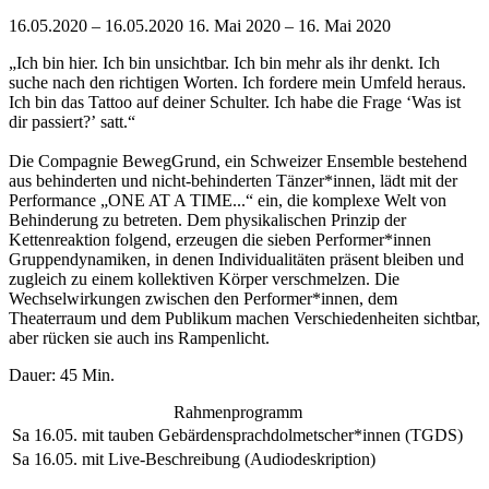
16.05.2020 – 16.05.2020
16. Mai 2020 – 16. Mai 2020
„
Ich bin hier. Ich bin unsichtbar. Ich bin mehr als ihr denkt. Ich
suche nach den richtigen Worten. Ich fordere mein Umfeld heraus.
Ich bin das Tattoo auf deiner Schulter. Ich habe die Frage ‘Was ist
dir passiert?’ satt.
“
Die Compagnie BewegGrund, ein Schweizer Ensemble bestehend
aus behinderten und nicht-behinderten Tänzer*innen, lädt mit der
Performance „ONE AT A TIME...“ ein, die komplexe Welt von
Behinderung zu betreten.
Dem physikalischen Prinzip der
Kettenreaktion folgend, erzeugen die sieben Performer*innen
Gruppendynamiken, in denen Individualitäten präsent bleiben und
zugleich zu einem kollektiven Körper verschmelzen. Die
Wechselwirkungen zwischen den Performer*innen, dem
Theaterraum und dem Publikum machen Verschiedenheiten sichtbar,
aber rücken sie auch ins Rampenlicht.
Dauer: 45 Min.
Rahmenprogramm
Sa 16.05.
mit tauben Gebärdensprachdolmetscher*innen (TGDS)
Sa 16.05.
mit Live-Beschreibung (Audiodeskription)