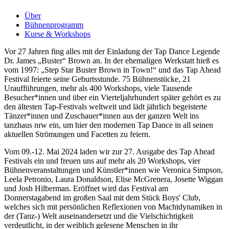
Über
Bühnenprogramm
Kurse & Workshops
Vor 27 Jahren fing alles mit der Einladung der Tap Dance Legende
Dr. James „Buster“ Brown an. In der ehemaligen Werkstatt hieß es
vom 1997: „Step Star Buster Brown in Town!“ und das Tap Ahead
Festival feierte seine Geburtsstunde. 75 Bühnenstücke, 21
Uraufführungen, mehr als 400 Workshops, viele Tausende
Besucher*innen und über ein Vierteljahrhundert später gehört es zu
den ältesten Tap-Festivals weltweit und lädt jährlich begeisterte
Tänzer*innen und Zuschauer*innen aus der ganzen Welt ins
tanzhaus nrw ein, um hier den modernen Tap Dance in all seinen
aktuellen Strömungen und Facetten zu feiern.
Vom 09.-12. Mai 2024 laden wir zur 27. Ausgabe des Tap Ahead
Festivals ein und freuen uns auf mehr als 20 Workshops, vier
Bühnenveranstaltungen und Künstler*innen wie Veronica Simpson,
Leela Petronio, Laura Donaldson, Elise McGrenera, Josette Wiggan
und Josh Hilberman. Eröffnet wird das Festival am
Donnerstagabend im großen Saal mit dem Stück Boys' Club,
welches sich mit persönlichen Reflexionen von Machtdynamiken in
der (Tanz-) Welt auseinandersetzt und die Vielschichtigkeit
verdeutlicht, in der weiblich gelesene Menschen in ihr