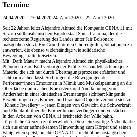
Termine
24.04.2020 – 25.04.2020
24. April 2020 – 25. April 2020
Seit 22 Jahren leitet Alejandro Ahmed die Kompanie CENA 11 mit
Sitz im südbrasilianischen Bundesstaat Santa Catarina, der die
rechtsextreme Regierung des Landes unter Jair Bolsonaro
maßgeblich stützt. Ein Grund für den Choreografen, Situationen zu
entwerfen, die ebenso widerständige wie solidarische
Bewegungskräfte freisetzen.
Mit
„
Dark Matter
“
macht Alejandro Ahmed ein physikalisches
Phänomen zum Bild verborgener Kräfte: Es handelt sich um jene
Materie, die sich nur durch Übertragungsprozesse erfahrbar und
sichtbar machen lässt. So bringen die Bewegungen der
Performer*innen Emotionen in Mimik und Muskelspannung an die
Oberfläche und machen Koexistenz und Anerkennung von
Andersheit in einer kinetischen Dramaturgie sichtbar: klingende
Erweiterungen des Körpers und brachiale Objekte vereinen sich zu
„
Kinetic Jewellery
“
– jenen Dingen von Gewicht, die Schwerkraft
und Fliehkraft über die Körper hinaus verlängern und verstärken.
In den Arbeiten von CENA 11 bricht sich der Wille bahn,
körperliche Grenzen zu überwinden. Diese einzigartige Ästhetik, die
sich aus einer aufmerksamen Hinwendung zum Körper und seinen
Fähigkeiten speist, brachte CENA 11 – nicht ohne nostalgischen