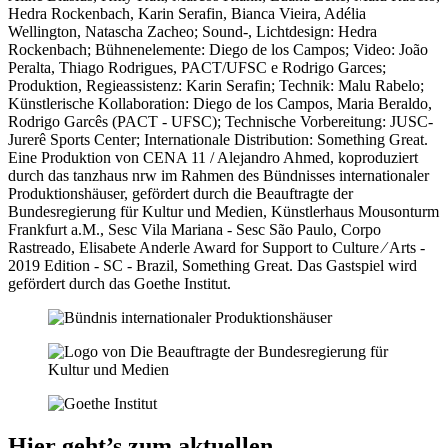
Hedra Rockenbach, Karin Serafin, Bianca Vieira, Adélia
Wellington, Natascha Zacheo; Sound-, Lichtdesign: Hedra
Rockenbach; Bühnenelemente: Diego de los Campos; Video: João
Peralta, Thiago Rodrigues, PACT/UFSC e Rodrigo Garces;
Produktion, Regieassistenz: Karin Serafin; Technik: Malu Rabelo;
Künstlerische Kollaboration: Diego de los Campos, Maria Beraldo,
Rodrigo Garcês (PACT - UFSC); Technische Vorbereitung: JUSC-
Jurerê Sports Center; Internationale Distribution: Something Great.
Eine Produktion von CENA 11 / Alejandro Ahmed, koproduziert
durch das tanzhaus nrw im Rahmen des Bündnisses internationaler
Produktionshäuser, gefördert durch die Beauftragte der
Bundesregierung für Kultur und Medien, Künstlerhaus Mousonturm
Frankfurt a.M., Sesc Vila Mariana - Sesc São Paulo, Corpo
Rastreado, Elisabete Anderle Award for Support to Culture ∕ Arts -
2019 Edition - SC - Brazil, Something Great. Das Gastspiel wird
gefördert durch das Goethe Institut.
Hier geht’s zum aktuellen