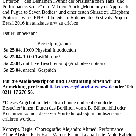
Unterton – den Beinamen
„
Punks der brasilianischen Tanz- und
Performance-Szene
“
ein. Mit dem Stück
„
Monotony of Approach
and Fugue to Seven Bodies
“
und einer ersten Skizze zu
„
Elephant
Protocol
“
war CENA 11 bereits im Rahmen des Festivals Projeto
Brasil 2016 im tanzhaus nrw zu erleben.
Dauer: unbekannt
Begleitprogramm
Sa 25.04.
19:00 Physical Introduction
Sa 25.04.
19:00 Tastführung*
Sa 25.04.
mit Live-Beschreibung (Audiodeskription)
Sa 25.04.
anschl. Gespräch
Für die Audiodeskription und Tastführung bitten wir um
Anmeldung per Email
ticketservice@tanzhaus-nrw.de
oder Tel:
0211 17 270-56
.
*
Dieses Angebot richtet sich an blinde und sehbehinderte
Besucher*innen: Durch das Berühren von z.B. Bühnenbild oder
Kostümen können diese vor Vorstellungsbeginn multisensorisch
erfahren werden.
Konzept, Regie, Choreografie: Alejandro Ahmed; Performance:
Aline Blasius, Kitty Katt, Marcos Klann, Luana Leite, Malu Rabelo,