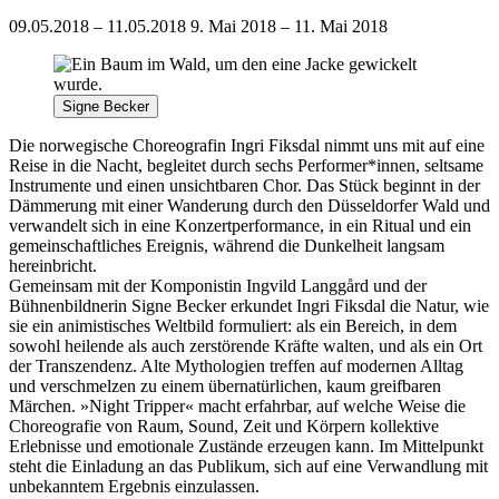
09.05.2018 – 11.05.2018
9. Mai 2018 – 11. Mai 2018
Signe Becker
Die norwegische Choreografin Ingri Fiksdal nimmt uns mit auf eine
Reise in die Nacht, begleitet durch sechs Performer*innen, seltsame
Instrumente und einen unsichtbaren Chor. Das Stück beginnt in der
Dämmerung mit einer Wanderung durch den Düsseldorfer Wald und
verwandelt sich in eine Konzertperformance, in ein Ritual und ein
gemeinschaftliches Ereignis, während die Dunkelheit langsam
hereinbricht.
Gemeinsam mit der Komponistin Ingvild Langgård und der
Bühnenbildnerin Signe Becker erkundet Ingri Fiksdal die Natur, wie
sie ein animistisches Weltbild formuliert: als ein Bereich, in dem
sowohl heilende als auch zerstörende Kräfte walten, und als ein Ort
der Transzendenz. Alte Mythologien treffen auf modernen Alltag
und verschmelzen zu einem übernatürlichen, kaum greifbaren
Märchen. »Night Tripper« macht erfahrbar, auf welche Weise die
Choreografie von Raum, Sound, Zeit und Körpern kollektive
Erlebnisse und emotionale Zustände erzeugen kann. Im Mittelpunkt
steht die Einladung an das Publikum, sich auf eine Verwandlung mit
unbekanntem Ergebnis einzulassen.