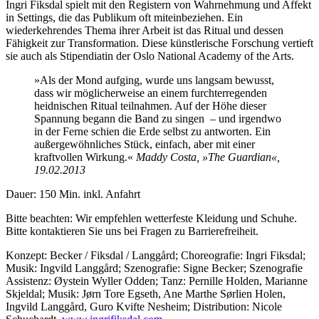
Ingri Fiksdal spielt mit den Registern von Wahrnehmung und Affekt
in Settings, die das Publikum oft miteinbeziehen. Ein
wiederkehrendes Thema ihrer Arbeit ist das Ritual und dessen
Fähigkeit zur Transformation. Diese künstlerische Forschung vertieft
sie auch als Stipendiatin der Oslo National Academy of the Arts.
»Als der Mond aufging, wurde uns langsam bewusst,
dass wir möglicherweise an einem furchterregenden
heidnischen Ritual teilnahmen. Auf der Höhe dieser
Spannung begann die Band zu singen – und irgendwo
in der Ferne schien die Erde selbst zu antworten. Ein
außergewöhnliches Stück, einfach, aber mit einer
kraftvollen Wirkung.«
Maddy Costa, »The Guardian«,
19.02.2013
Dauer: 150 Min. inkl. Anfahrt
Bitte beachten: Wir empfehlen wetterfeste Kleidung und Schuhe.
Bitte kontaktieren Sie uns bei Fragen zu Barrierefreiheit.
Konzept: Becker / Fiksdal / Langgård; Choreografie: Ingri Fiksdal;
Musik: Ingvild Langgård; Szenografie: Signe Becker; Szenografie
Assistenz: Øystein Wyller Odden; Tanz: Pernille Holden, Marianne
Skjeldal; Musik: Jørn Tore Egseth, Ane Marthe Sørlien Holen,
Ingvild Langgård, Guro Kvifte Nesheim; Distribution: Nicole