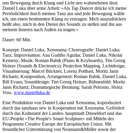
uns Bewegung durch Klang und Licht neu wahrnehmen lässt.
Daniel Luka über seine Arbeit: »Als Tap Dancer drücke ich meine
Persönlichkeit durch meinen Tanz aus und jede Bewegung wähle
ich, um einen bestimmten Klang zu erzeugen. Mich auszudrücken
heißt also, mich in den Dienst des Sounds zu stellen und ihn aus
meinem Inneren nach Außen zu tragen.«
Dauer: 60 Min.
Konzept: Daniel Luka, Xenorama; Choreografie: Daniel Luka;
Tanz, Improvisation: Ana Gudiño Aguilar, Daniel Luka, Nikolai
Kemeny; Musik: Roman Babik (Piano & Keyboards), Tim Georg
Heinze (Sounds & Electronics); Projection Mapping, Lichtdesign,
Visualisierung: Marcel Bückner, Lorenz Potthast, Moritz Janis
Richartz; Komposition, Arrangement: Roman Babik, Daniel Luka,
Bill Evans; Sounddesign: Tim Georg Heinze; Bühnenbild: Moritz
Janis Richartz; Dramaturgische Beratung: Sarah Petronio, Heinz
Voss.
www.danielluka.de
Eine Produktion von Daniel Luka und Xenorama, koproduziert
durch das tanzhaus nrw in Kooperation mit Xenorama. Gefördert
durch das Kulturamt der Landes- hauptstadt Düsseldorf und das
EU-Projekt »The People's Smart Sculpture« mit Mitteln des
Programms Creative Europe der Europäischen Union. Mit
freundlicher Unterstützung von Neumann&Müller sowie der