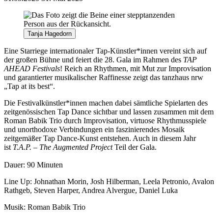
Tanja Hagedorn
Eine Starriege
internationaler
Tap-Kü
nstler*innen vereint sich auf
der großen
Bü
hne und feiert die 28. Gala im Rahmen des
TAP
AHEAD Festivals
! Reich an Rhythmen, mit Mut zur Improvisation
und garantierter musikalischer Raffinesse zeigt das tanzhaus nrw
„Tap at its best“.
Die Festivalkünstler*innen machen dabei s
ä
mtliche Spielarten des
zeitgen
ö
ssischen Tap Dance sichtbar und lassen zusammen mit dem
Roman Babik Trio
durch Improvisation, virtuose Rhythmusspiele
und unorthodoxe Verbindungen ein faszinierendes Mosaik
zeitgemäßer Tap Dance-Kunst entstehen. Auch in diesem Jahr
ist
T.A.P. – The Augmented Project
Teil der Gala.
Dauer: 90 Minuten
Line Up: Johnathan Morin, Josh Hilberman, Leela Petronio, Avalon
Rathgeb, Steven Harper, Andrea Alvergue, Daniel Luka
Musik: Roman Babik Trio