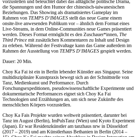
vorzustellen und beleuchtet dabei das alltägliche politische Drama,
die Spannungen und den Humor der chinesisch-taiwanesischen
Beziehungen.
Das Showing als dramatisiertes Gameplay im
Rahmen von
TEMPS D‘IMAGES
stellt das neue Game einem
onsite-live anwesenden Publikum vor – ähnlich dem Format eines
Live-Streams, in dem Online-Communities neue Games präsentiert
werden. Dieses Format ermöglicht es den Zuschauer*innen,
The
Third Prince
mit zusätzlichen Kommentaren zu Inhalt und Design
zu erleben. Während der Festivaltage kann das Game außerdem im
Rahmen der Ausstellung von
TEMPS D‘IMAGES
gespielt werden.
Dauer: 20 Min.
Choy Ka Fai ist ein in Berlin lebender Künstler aus Singapur. Seine
multidisziplinäre Kunstpraxis bewegt sich an der Schnittstelle von
Tanz, Medienkunst und Performance. Durch
Forschungsexpeditionen, pseudowissenschaftliche Experimente und
dokumentarische Performances eignet sich Choy Ka Fai
Technologien und Erzählungen an, um sich neue Zukünfte des
menschlichen Körpers vorzustellen.
Choy Ka Fais Projekte wurden weltweit präsentiert, darunter bei
Tanz im August (Berlin), ImPulsTanz (Wien) und Kyoto Experiment
(Japan). Er war Residenzkünstler am tanzhaus nrw in Düsseldorf
(2017 – 2019) und am Künstlerhaus Bethanien in Berlin (2014 –