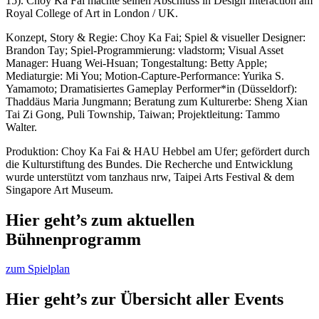
15). Choy
Ka Fai machte seinen Abschluss in Design Interaction am
Royal College of Art in London / UK.
Konzept, Story & Regie: Choy Ka Fai; Spiel & visueller Designer:
Brandon Tay; Spiel-Programmierung: vladstorm; Visual Asset
Manager: Huang Wei-Hsuan; Tongestaltung: Betty Apple;
Mediaturgie: Mi You; Motion-Capture-Performance: Yurika S.
Yamamoto; Dramatisiertes Gameplay Performer*in (Düsseldorf):
Thaddäus Maria Jungmann; Beratung zum Kulturerbe: Sheng Xian
Tai Zi Gong, Puli Township, Taiwan; Projektleitung: Tammo
Walter.
Produktion: Choy Ka Fai & HAU Hebbel am Ufer; gefördert durch
die Kulturstiftung des Bundes. Die Recherche und Entwicklung
wurde unterstützt vom tanzhaus nrw, Taipei Arts Festival & dem
Singapore Art Museum.
Hier geht’s zum aktuellen
Bühnenprogramm
zum Spielplan
Hier geht’s zur Übersicht aller Events