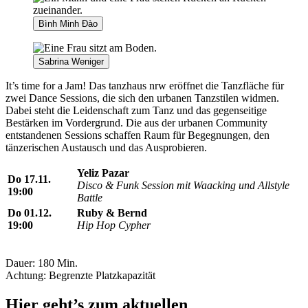
Bình Minh Đào
Sabrina Weniger
It’s time for a Jam! Das tanzhaus nrw eröffnet die Tanzfläche für
zwei Dance Sessions, die sich den urbanen Tanzstilen widmen.
Dabei steht die Leidenschaft zum Tanz und das gegenseitige
Bestärken im Vordergrund. Die aus der urbanen Community
entstandenen Sessions schaffen Raum für Begegnungen, den
tänzerischen Austausch und das Ausprobieren.
Yeliz Pazar
Do 17.11.
Disco & Funk Session mit Waacking und Allstyle
19:00
Battle
Do 01.12.
Ruby & Bernd
19:00
Hip Hop Cypher
Dauer: 180 Min.
Achtung: Begrenzte Platzkapazität
Hier geht’s zum aktuellen