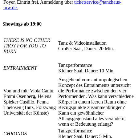
Foyer,
Eintritt frei. Anmeldung über
ticketservice@tanzhaus-
nrw.de
.
Showings ab 19:00
THERE IS NO OTHER
Tanz & Videoinstallation
TROY FOR YOU TO
Großer Saal, Dauer: 20 Min.
BURN
Tanzperformance
ENTRAINMENT
Kleiner Saal, Dauer: 10 Min.
Ausgehend vom anthropologischen
Konzept des Entrainments untersucht
Von und mit: Viola Cantù,
die Performance zwischen den vier
Emmi Osenberg, Helena
Performenden. Was kann verschiedene
Spieker Castillo, Fenna
Körper in einem leeren Raum ohne
Thelosen (Tanz, Folkwang
Bezugspunkte zusammenbringen?
Universität der Künste)
Kann ein gewöhnlicher
Alltagsgegenstand alles verändern,
wenn er Bedeutung erlangt?
Tanzperformance
CHRONOS
Kleiner Saal, Dauer: 5 Min.