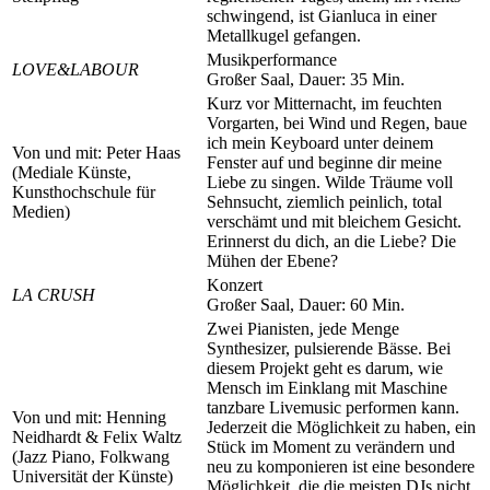
schwingend, ist Gianluca in einer
Metallkugel gefangen.
Musikperformance
LOVE&LABOUR
Großer Saal, Dauer: 35 Min.
Kurz vor Mitternacht, im feuchten
Vorgarten, bei Wind und Regen, baue
ich mein Keyboard unter deinem
Von und mit: Peter Haas
Fenster auf und beginne dir meine
(Mediale Künste,
Liebe zu singen. Wilde Träume voll
Kunsthochschule für
Sehnsucht, ziemlich peinlich, total
Medien)
verschämt und mit bleichem Gesicht.
Erinnerst du dich, an die Liebe? Die
Mühen der Ebene?
Konzert
LA CRUSH
Großer Saal, Dauer: 60 Min.
Zwei Pianisten, jede Menge
Synthesizer, pulsierende Bässe. Bei
diesem Projekt geht es darum, wie
Mensch im Einklang mit Maschine
tanzbare Livemusic performen kann.
Von und mit: Henning
Jederzeit die Möglichkeit zu haben, ein
Neidhardt & Felix Waltz
Stück im Moment zu verändern und
(Jazz Piano, Folkwang
neu zu komponieren ist eine besondere
Universität der Künste)
Möglichkeit, die die meisten DJs nicht