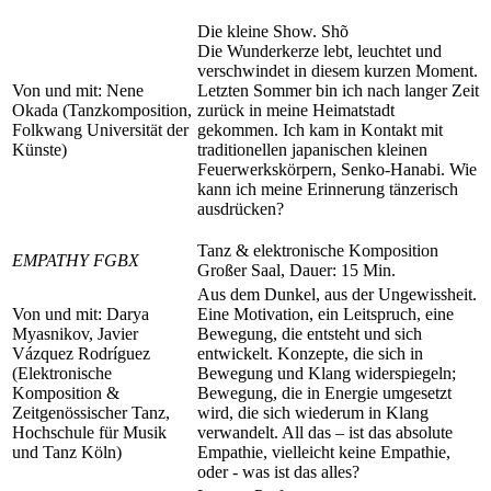
Die kleine Show. Shõ
Die Wunderkerze lebt, leuchtet und
verschwindet in diesem kurzen Moment.
Von und mit: Nene
Letzten Sommer bin ich nach langer Zeit
Okada (Tanzkomposition,
zurück in meine Heimatstadt
Folkwang Universität der
gekommen. Ich kam in Kontakt mit
Künste)
traditionellen japanischen kleinen
Feuerwerkskörpern, Senko-Hanabi. Wie
kann ich meine Erinnerung tänzerisch
ausdrücken?
Tanz & elektronische Komposition
EMPATHY FGBX
Großer Saal, Dauer: 15 Min.
Aus dem Dunkel, aus der Ungewissheit.
Von und mit: Darya
Eine Motivation, ein Leitspruch, eine
Myasnikov, Javier
Bewegung, die entsteht und sich
Vázquez Rodríguez
entwickelt. Konzepte, die sich in
(Elektronische
Bewegung und Klang widerspiegeln;
Komposition &
Bewegung, die in Energie umgesetzt
Zeitgenössischer Tanz,
wird, die sich wiederum in Klang
Hochschule für Musik
verwandelt. All das – ist das absolute
und Tanz Köln)
Empathie, vielleicht keine Empathie,
oder - was ist das alles?