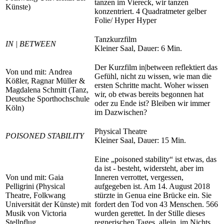
tanzen im Viereck, wir tanzen
Künste)
konzentriert. 4 Quadratmeter gelber
Folie/ Hyper Hyper
Tanzkurzfilm
IN | BETWEEN
Kleiner Saal, Dauer: 6 Min.
Der Kurzfilm in|between reflektiert das
Von und mit: Andrea
Gefühl, nicht zu wissen, wie man die
Kößler, Ragnar Müller &
ersten Schritte macht. Woher wissen
Magdalena Schmitt (Tanz,
wir, ob etwas bereits begonnen hat
Deutsche Sporthochschule
oder zu Ende ist? Bleiben wir immer
Köln)
im Dazwischen?
Physical Theatre
POISONED STABILITY
Kleiner Saal, Dauer: 15 Min.
Eine „poisoned stability“ ist etwas, das
da ist - besteht, widersteht, aber im
Von und mit: Gaia
Inneren verrottet, vergessen,
Pelligrini (Physical
aufgegeben ist. Am 14. August 2018
Theatre, Folkwang
stürzte in Genua eine Brücke ein. Sie
Universität der Künste) mit
fordert den Tod von 43 Menschen. 566
Musik von
Victoria
wurden gerettet. In der Stille dieses
Stellpflug
regnerischen Tages, allein, im Nichts