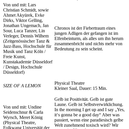
Von und mit: Lars
Christian Schmidt, sowie
Ahmet Akyürek, Evke
Dirks, Viktor Gelling,
Jonathan Ungemach, Jan
Chronos ist der Fiebertraum eines
Sour, Luca Tanzer, Lin
jungen Adligen der gefangen ist im
Verleger, Dennis Wilhem
Elfenbeinturm, als alles um ihn herum
(Zeitgenössischer Tanz &
zusammenbricht und nichts mehr von
Jazz-Bass, Hochschule für
Bedeutung zu sein scheint.
Musik und Tanz Köln /
Freie Kunst,
Kunstakademie Düsseldorf
/ Design, Hochschule
Düsseldorf)
Physical Theatre
SIZE OF A LEMON
Kleiner Saal, Dauer: 15 Min.
Gelb ist Positivität. Gelb ist gute
Laune. Gelb ist Selbstverwirklichung.
Von und mit: Undine
In the morning I get up and I say „Yes,
Seidenschnur & Carla
it‘s gonna be a good day“ Aber was
Wyrsch, Meret König
passiert, wenn eine paradiesisch gelbe
(Physical Theatre,
Welt zunehmend toxisch wird? Wir
Folkwang Universität der