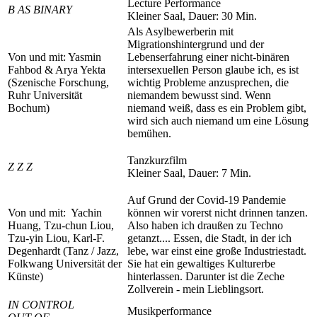
Lecture Performance
B AS BINARY
Kleiner Saal, Dauer: 30 Min.
Als Asylbewerberin mit
Migrationshintergrund und der
Von und mit: Yasmin
Lebenserfahrung einer nicht-binären
Fahbod & Arya Yekta
intersexuellen Person glaube ich, es ist
(Szenische Forschung,
wichtig Probleme anzusprechen, die
Ruhr Universität
niemandem bewusst sind. Wenn
Bochum)
niemand weiß, dass es ein Problem gibt,
wird sich auch niemand um eine Lösung
bemühen.
Tanzkurzfilm
Z Z Z
Kleiner Saal, Dauer: 7 Min.
Auf Grund der Covid-19 Pandemie
Von und mit: Yachin
können wir vorerst nicht drinnen tanzen.
Huang, Tzu-chun Liou,
Also haben ich draußen zu Techno
Tzu-yin Liou, Karl-F.
getanzt.... Essen, die Stadt, in der ich
Degenhardt
(Tanz / Jazz,
lebe, war einst eine große Industriestadt.
Folkwang Universität der
Sie hat ein gewaltiges Kulturerbe
Künste)
hinterlassen. Darunter ist die Zeche
Zollverein - mein Lieblingsort.
IN CONTROL
Musikperformance