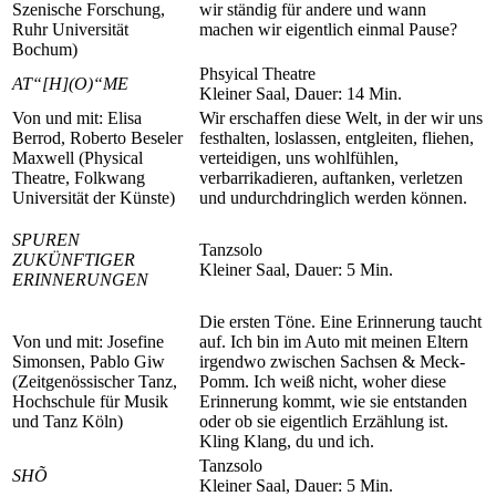
Szenische Forschung,
wir ständig für andere und wann
Ruhr Universität
machen wir eigentlich einmal Pause?
Bochum)
Phsyical Theatre
AT“[H](O)“ME
Kleiner Saal, Dauer: 14 Min.
Von und mit: Elisa
Wir erschaffen diese Welt, in der wir uns
Berrod, Roberto Beseler
festhalten, loslassen, entgleiten, fliehen,
Maxwell (Physical
verteidigen, uns wohlfühlen,
Theatre, Folkwang
verbarrikadieren, auftanken, verletzen
Universität der Künste)
und undurchdringlich werden können.
SPUREN
Tanzsolo
ZUKÜNFTIGER
Kleiner Saal, Dauer: 5 Min.
ERINNERUNGEN
Die ersten Töne. Eine Erinnerung taucht
Von und mit: Josefine
auf. Ich bin im Auto mit meinen Eltern
Simonsen, Pablo Giw
irgendwo zwischen Sachsen & Meck-
(Zeitgenössischer Tanz,
Pomm. Ich weiß nicht, woher diese
Hochschule für Musik
Erinnerung kommt, wie sie entstanden
und Tanz Köln)
oder ob sie eigentlich Erzählung ist.
Kling Klang, du und ich.
Tanzsolo
SHÕ
Kleiner Saal, Dauer: 5 Min.