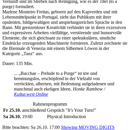
Vernunft und im Streben nach Reinigung, wie es der Titel (to a
purge) formuliert.
Marlene Monteiro Freitas, geboren auf den Kapverden und mit
Lebensmittelpunkt in Portugal, zieht das Publikum mit ihrer
opulenten, bildgewaltigen und anspielungsreichen Sprache in den
Bann. Mit grenzenloser Kreativität verbindet sie in ihren exzessiven
und expressiven Arbeiten vielfältige, verstörende und humorvolle
Elemente, die sich gleichsam zu einer spektakulären, sinnliche
Eindrücke erzeugenden Maschinerie formieren. Zuletzt zeichnete sie
die Biennale di Venezia mit einem Silbernen Löwen in der
Kategorie „Tanz“ aus.
Dauer: 135 Min.
... „Bacchae – Prelude to a Purge“ ist irre und
hemmungslos, erschöpfend in der Vielzahl von
verrückten, albernen, mit Bedeutung aufgeladenen und
manchmal auch ekeligen Ideen.
Honke Rambow /
Kultur.west Online
Rahmenprogramm
Fr 25.10.
anschließend
Gespräch "It’s Your Turn!"
Sa 26.10.
19:00
Physical Introduction
Bitte beachten: Sa 26.10. 17:00
Showing MOVING DIGITS