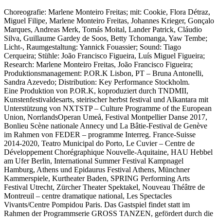
Choreografie: Marlene Monteiro Freitas; mit: Cookie, Flora Détraz,
Miguel Filipe, Marlene Monteiro Freitas, Johannes Krieger, Gonçalo
Marques, Andreas Merk, Tomás Moital, Lander Patrick, Cláudio
Silva, Guillaume Gardey de Soos, Betty Tchomanga, Yaw Tembe;
Licht-, Raumgestaltung: Yannick Fouassier; Sound: Tiago
Cerqueira; Stühle: João Francisco Figueira, Luís Miguel Figueira;
Research: Marlene Monteiro Freitas, João Francisco Figueira;
Produktionsmanagement: P.OR.K Lisbon, PT – Bruna Antonelli,
Sandra Azevedo; Distribution: Key Performance Stockholm.
Eine Produktion von P.OR.K, koproduziert durch TNDMII,
Kunstenfestivaldesarts, steirischer herbst festival und Alkantara mit
Unterstützung von NXTSTP – Culture Programme of the European
Union, NorrlandsOperan Umeå, Festival Montpellier Danse 2017,
Bonlieu Scène nationale Annecy und La Bâtie-Festival de Genève
im Rahmen von FEDER – programme Interreg. France-Suisse
2014-2020, Teatro Municipal do Porto, Le Cuvier – Centre de
Développement Chorégraphique Nouvelle-Aquitaine, HAU Hebbel
am Ufer Berlin, International Summer Festival Kampnagel
Hamburg, Athens und Epidaurus Festival Athens, Münchner
Kammerspiele, Kurtheater Baden, SPRING Performing Arts
Festival Utrecht, Zürcher Theater Spektakel, Nouveau Théâtre de
Montreuil – centre dramatique national, Les Spectacles
Vivants/Centre Pompidou Paris. Das Gastspiel findet statt im
Rahmen der Programmserie GROSS TANZEN, gefördert durch die