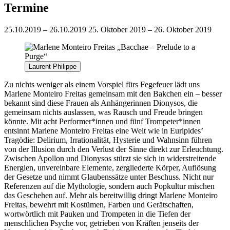
Termine
25.10.2019 – 26.10.2019
25. Oktober 2019 – 26. Oktober 2019
Laurent Philippe
Zu nichts weniger als einem Vorspiel fürs Fegefeuer lädt uns
Marlene Monteiro Freitas gemeinsam mit den Bakchen ein – besser
bekannt sind diese Frauen als Anhängerinnen Dionysos, die
gemeinsam nichts auslassen, was Rausch und Freude bringen
könnte. Mit acht Performer*innen und fünf Trompeter*innen
entsinnt Marlene Monteiro Freitas eine Welt wie in Euripides’
Tragödie: Delirium, Irrationalität, Hysterie und Wahnsinn führen
von der Illusion durch den Verlust der Sinne direkt zur Erleuchtung.
Zwischen Apollon und Dionysos stürzt sie sich in widerstreitende
Energien, unvereinbare Elemente, zergliederte Körper, Auflösung
der Gesetze und nimmt Glaubenssätze unter Beschuss. Nicht nur
Referenzen auf die Mythologie, sondern auch Popkultur mischen
das Geschehen auf. Mehr als bereitwillig dringt Marlene Monteiro
Freitas, bewehrt mit Kostümen, Farben und Gerätschaften,
wortwörtlich mit Pauken und Trompeten in die Tiefen der
menschlichen Psyche vor, getrieben von Kräften jenseits der