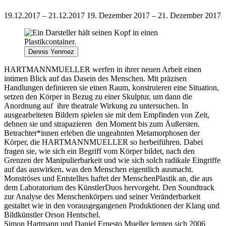
19.12.2017 – 21.12.2017
19. Dezember 2017 – 21. Dezember 2017
Dennis Yenmez
HARTMANNMUELLER werfen in ihrer neuen Arbeit einen
intimen Blick auf das Dasein des Menschen. Mit präzisen
Handlungen definieren sie einen Raum, konstruieren eine Situation,
setzen den Körper in Bezug zu einer Skulptur, um dann die
Anordnung auf ihre theatrale Wirkung zu untersuchen. In
ausgearbeiteten Bildern spielen sie mit dem Empfinden von Zeit,
dehnen sie und strapazieren den Moment bis zum Äußersten.
Betrachter*innen erleben die ungeahnten Metamorphosen der
Körper, die HARTMANNMUELLER so herbeiführen. Dabei
fragen sie, wie sich ein Begriff vom Körper bildet, nach den
Grenzen der Manipulierbarkeit und wie sich solch radikale Eingriffe
auf das auswirken, was den Menschen eigentlich ausmacht.
Monströses und Entstelltes haftet der Menschen­Plastik an, die aus
dem Laboratorium des Künstler­Duos hervorgeht. Den Soundtrack
zur Analyse des Menschenkörpers und seiner Veränderbarkeit
gestaltet wie in den vorausgegangenen Produktionen der Klang­ und
Bildkünstler Orson Hentschel.
Simon Hartmann und Daniel Ernesto Mueller lernten sich 2006