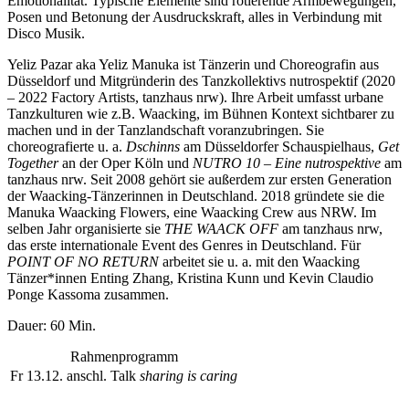
Emotionalität. Typische Elemente sind rotierende Armbewegungen,
Posen und Betonung der Ausdruckskraft, alles in Verbindung mit
Disco Musik.
Yeliz Pazar aka Yeliz Manuka ist Tänzerin und Choreografin aus
Düsseldorf und Mitgründerin des Tanzkollektivs nutrospektif (2020
– 2022 Factory Artists, tanzhaus nrw). Ihre Arbeit umfasst urbane
Tanzkulturen wie z.B. Waacking, im Bühnen Kontext sichtbarer zu
machen und in der Tanzlandschaft voranzubringen. Sie
choreografierte u. a.
Dschinns
am Düsseldorfer Schauspielhaus,
Get
Together
an der Oper Köln und
NUTRO 10 – Eine nutrospektive
am
tanzhaus nrw. Seit 2008 gehört sie außerdem zur ersten Generation
der Waacking-Tänzerinnen in Deutschland. 2018 gründete sie die
Manuka Waacking Flowers, eine Waacking Crew aus NRW. Im
selben Jahr organisierte sie
THE WAACK OFF
am tanzhaus nrw,
das erste internationale Event des Genres in Deutschland. Für
POINT OF NO RETURN
arbeitet sie u. a. mit den Waacking
Tänzer*innen Enting Zhang, Kristina Kunn und Kevin Claudio
Ponge Kassoma zusammen.
Dauer: 60 Min.
Rahmenprogramm
Fr 13.12.
anschl. Talk
sharing is caring