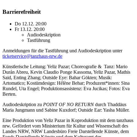
Barrierefreiheit
Do 12.12. 20:00
Fr 13.12. 20:00
Audiodeskription
Tastführung
Anmeldungen für die Tastführung und Audiodeskription unter
ticketservice@tanzhaus-nrw.de
Künstlerische Leitung: Yeliz Pazar; Choreografie & Tanz: Mario
Durán Abreu, Kevin Claudio Ponge Kassoma, Yeliz Pazar, Mathis
Said, Enting Zhang; Outside Eye: Bahar Gökten; Musik:
Artomatico; Kostümdesign: Hélène Behar; Produzent*innen: Sina
Rundel, Uta Engel; Produktionsassistenz: Eva Jucikas; Fotos: Eva
Berten.
Audiodeskription zu
POINT OF NO RETURN
durch Thaddäus
Maria Jungmann und Sabine Kuxdorf; Outside Ear: Yasha Müller.
Eine Produktion von Yeliz Pazar in Koproduktion mit dem tanzhaus
nrw. Gefördert vom Ministerium für Kultur und Wissenschaft des
Landes NRW, NRW Landesbüro Freie Darstellende Künste, dem
Fonds Darstellende Künste und dem Kulturamt der