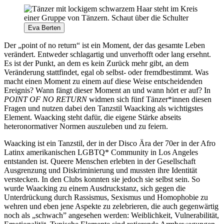
Eva Berten
Der „point of no return“ ist ein Moment, der das gesamte Leben
verändert. Entweder schlagartig und unverhofft oder lang ersehnt.
Es ist der Punkt, an dem es kein Zurück mehr gibt, an dem
Veränderung stattfindet, egal ob selbst- oder fremdbestimmt. Was
macht einen Moment zu einem auf diese Weise entscheidenden
Ereignis? Wann fängt dieser Moment an und wann hört er auf? In
POINT OF NO RETURN
widmen sich fünf Tänzer*innen diesen
Fragen und nutzen dabei den Tanzstil Waacking als wichtigstes
Element. Waacking steht dafür, die eigene Stärke abseits
heteronormativer Normen auszuleben und zu feiern.
Waacking ist ein Tanzstil, der in der Disco Ära der 70er in der Afro
Latinx amerikanischen LGBTQ* Community in Los Angeles
entstanden ist. Queere Menschen erlebten in der Gesellschaft
Ausgrenzung und Diskriminierung und mussten ihre Identität
verstecken. In den Clubs konnten sie jedoch sie selbst sein. So
wurde Waacking zu einem Ausdruckstanz, sich gegen die
Unterdrückung durch Rassismus, Sexismus und Homophobie zu
wehren und eben jene Aspekte zu zelebrieren, die auch gegenwärtig
noch als „schwach” angesehen werden: Weiblichkeit, Vulnerabilität,