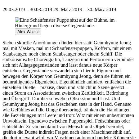
29.03.2019 – 30.03.2019
29. März 2019 – 30. März 2019
Alex Wojcik
Sieben skurrile Anordnungen finden hier statt: Geumhyung Jeong
mal mit Masken, mal mit Schaufensterpuppen, Koffern, mit einem
Staubsauger, noch einem Staubsauger oder einem Schiff. Die
südkoreanische Choreografin, Tänzerin und Performerin verbündet
sich mit Alltagsgegenständen und lässt daraus neue Körper
entstehen. Gegenstände verwandeln sich hier in Figuren und
bewegen den Körper von Geumhyung Jeong, denn sie führen ein
beunruhigendes Eigenleben. Eigentümlich animiert, entfachen die
einzelnen Duette – präzise, clean und schlicht in Szene gesetzt –
einen Strom an Assoziationen zwischen Zärtlichkeit, Bedrohung
und Übergriff. Darüber schweben Obsession und Lust. Und
Geumhyung Jeong hat das Geschehen stets in der Hand. Genauso
wie Gefühltes auf die Dinge überspringt, tränken die Handlungen
alle Beziehungen mit Leere und trotz Witz mit einem unbestimmten
Unwohlsein. Irgendwo zwischen Puppenspiel, Fetischismus oder
schlicht der Zusammenkunft von Mensch und Objekt verortet,
greifen die Duette indirekt Fragen nach einer Maschinenethik auf,
die dort relevant wird, wo Maschinen autonom handeln: Können sie