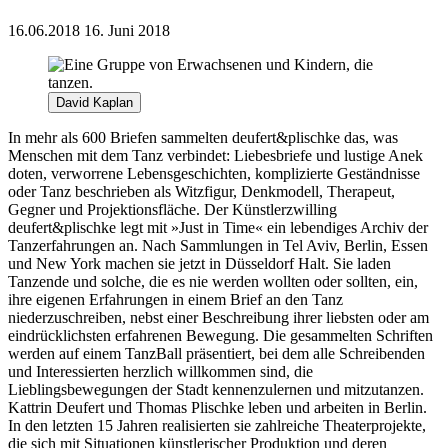
16.06.2018
16. Juni 2018
David Kaplan
In mehr als 600 Briefen sammelten deufert&plischke das, was
Menschen mit dem Tanz verbindet: Liebesbriefe und lustige Anek
doten, verworrene Lebensgeschichten, komplizierte Geständnisse
oder Tanz beschrieben als Witzfigur, Denkmodell, Therapeut,
Gegner und Projektionsfläche. Der Künstlerzwilling
deufert&plischke legt mit »Just in Time« ein lebendiges Archiv der
Tanzerfahrungen an. Nach Sammlungen in Tel Aviv, Berlin, Essen
und New York machen sie jetzt in Düsseldorf Halt. Sie laden
Tanzende und solche, die es nie werden wollten oder sollten, ein,
ihre eigenen Erfahrungen in einem Brief an den Tanz
niederzuschreiben, nebst einer Beschreibung ihrer liebsten oder am
eindrücklichsten erfahrenen Bewegung. Die gesammelten Schriften
werden auf einem Tanz­Ball präsentiert, bei dem alle Schreibenden
und Interessierten herzlich willkommen sind, die
Lieblingsbewegungen der Stadt kennenzulernen und mitzutanzen.
Kattrin Deufert und Thomas Plischke leben und arbeiten in Berlin.
In den letzten 15 Jahren realisierten sie zahlreiche Theaterprojekte,
die sich mit Situationen künstlerischer Produktion und deren